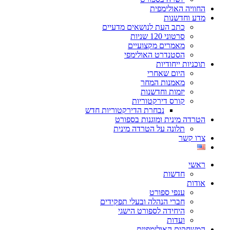
החוויה האולימפית
מדע וחדשנות
כתב העת לנושאים מדעיים
סרטוני 120 שניות
מאמרים מקצועיים
הסטנדרט האולימפי
תוכניות ייחודיות
היום שאחרי
מאמנות המחר
יזמות וחדשנות
קורס דירקטוריות
נבחרת הדירקטוריות חדש
הטרדה מינית ומוגנות בספורט
תלונה על הטרדה מינית
צרו קשר
ראשי
חדשות
אודות
ענפי ספורט
חברי הנהלה ובעלי תפקידים
היחידה לספורט הישגי
ועדות
המשחקים האולימפיים