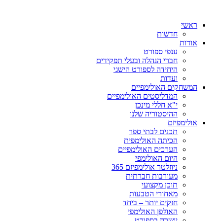
ראשי
חדשות
אודות
ענפי ספורט
חברי הנהלה ובעלי תפקידים
היחידה לספורט הישגי
ועדות
המשחקים האולימפיים
המדליסטים האולימפיים
י"א חללי מינכן
ההיסטוריה שלנו
אולימפיזם
תכנים לבתי ספר
הכיתה האולימפית
הערכים האולימפיים
היום האולימפי
ניוזלטר אולימפיזם 365
מעורבות חברתית
תוכן מקצועי
מאחורי הטבעות
חזקים יותר – ביחד
האולפן האולימפי
יושרה בספורט