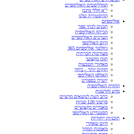
המדליסטים האולימפיים
י"א חללי מינכן
ההיסטוריה שלנו
אולימפיזם
תכנים לבתי ספר
הכיתה האולימפית
הערכים האולימפיים
היום האולימפי
ניוזלטר אולימפיזם 365
מעורבות חברתית
תוכן מקצועי
מאחורי הטבעות
חזקים יותר – ביחד
האולפן האולימפי
יושרה בספורט
החוויה האולימפית
מדע וחדשנות
כתב העת לנושאים מדעיים
סרטוני 120 שניות
מאמרים מקצועיים
הסטנדרט האולימפי
תוכניות ייחודיות
היום שאחרי
מאמנות המחר