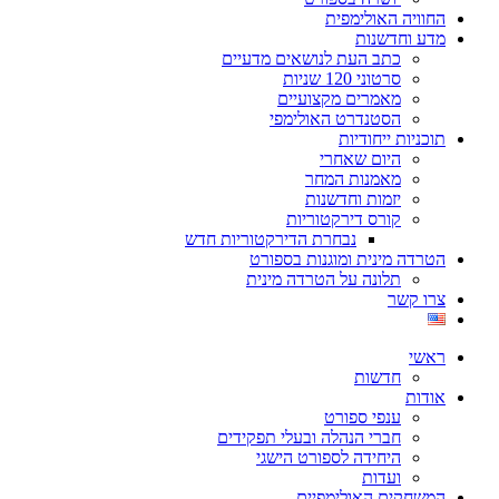
החוויה האולימפית
מדע וחדשנות
כתב העת לנושאים מדעיים
סרטוני 120 שניות
מאמרים מקצועיים
הסטנדרט האולימפי
תוכניות ייחודיות
היום שאחרי
מאמנות המחר
יזמות וחדשנות
קורס דירקטוריות
נבחרת הדירקטוריות חדש
הטרדה מינית ומוגנות בספורט
תלונה על הטרדה מינית
צרו קשר
ראשי
חדשות
אודות
ענפי ספורט
חברי הנהלה ובעלי תפקידים
היחידה לספורט הישגי
ועדות
המשחקים האולימפיים