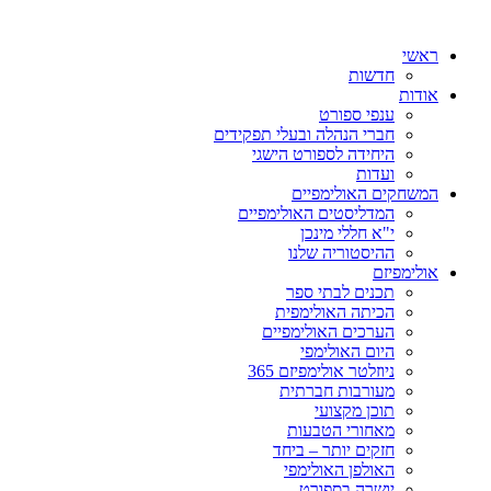
ראשי
חדשות
אודות
ענפי ספורט
חברי הנהלה ובעלי תפקידים
היחידה לספורט הישגי
ועדות
המשחקים האולימפיים
המדליסטים האולימפיים
י"א חללי מינכן
ההיסטוריה שלנו
אולימפיזם
תכנים לבתי ספר
הכיתה האולימפית
הערכים האולימפיים
היום האולימפי
ניוזלטר אולימפיזם 365
מעורבות חברתית
תוכן מקצועי
מאחורי הטבעות
חזקים יותר – ביחד
האולפן האולימפי
יושרה בספורט