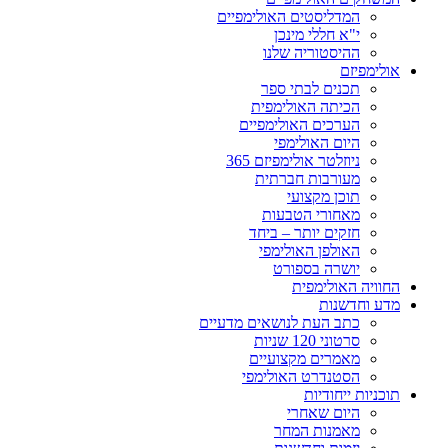
המדליסטים האולימפיים
י"א חללי מינכן
ההיסטוריה שלנו
אולימפיזם
תכנים לבתי ספר
הכיתה האולימפית
הערכים האולימפיים
היום האולימפי
ניוזלטר אולימפיזם 365
מעורבות חברתית
תוכן מקצועי
מאחורי הטבעות
חזקים יותר – ביחד
האולפן האולימפי
יושרה בספורט
החוויה האולימפית
מדע וחדשנות
כתב העת לנושאים מדעיים
סרטוני 120 שניות
מאמרים מקצועיים
הסטנדרט האולימפי
תוכניות ייחודיות
היום שאחרי
מאמנות המחר