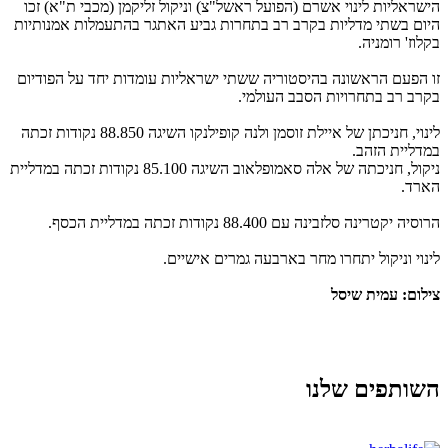
הישראליות לינוי אשרם (הפועל ראשל"צ) וניקול זליקמן (מכבי ת"א) זכו
היום בשתי מדליות בקרב רב בתחרות גביע האתגר בהתעמלות אמנותיות
בקלוז' רומניה.
זו הפעם הראשונה בהיסטוריה ששתי ישראליות עומדות יחד על הפודיום
בקרב רב בתחרויות הסבב העולמי.
לינוי, חניכתן של איילת זוסמן ולנה קופילנקו השיגה 88.850 נקודות זכתה
במדליית הזהב.
ניקול, חניכתה של אלה סאמופלאוב השיגה 85.100 נקודות זכתה במדליית
הארד.
הרוסיה יקטרינה סלזבינה עם 88.400 נקודות זכתה במדליית הכסף.
לינוי וניקול יתחרו מחר בארבעה גמרים אישיים.
צילום: עמית שיסל
השותפים שלנו