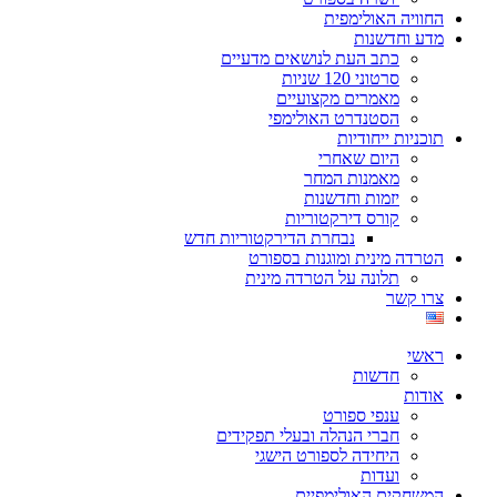
החוויה האולימפית
מדע וחדשנות
כתב העת לנושאים מדעיים
סרטוני 120 שניות
מאמרים מקצועיים
הסטנדרט האולימפי
תוכניות ייחודיות
היום שאחרי
מאמנות המחר
יזמות וחדשנות
קורס דירקטוריות
נבחרת הדירקטוריות חדש
הטרדה מינית ומוגנות בספורט
תלונה על הטרדה מינית
צרו קשר
ראשי
חדשות
אודות
ענפי ספורט
חברי הנהלה ובעלי תפקידים
היחידה לספורט הישגי
ועדות
המשחקים האולימפיים