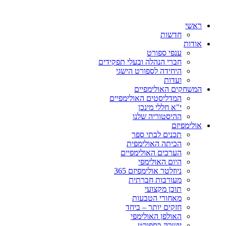
ראשי
חדשות
אודות
ענפי ספורט
חברי הנהלה ובעלי תפקידים
היחידה לספורט הישגי
ועדות
המשחקים האולימפיים
המדליסטים האולימפיים
י"א חללי מינכן
ההיסטוריה שלנו
אולימפיזם
תכנים לבתי ספר
הכיתה האולימפית
הערכים האולימפיים
היום האולימפי
ניוזלטר אולימפיזם 365
מעורבות חברתית
תוכן מקצועי
מאחורי הטבעות
חזקים יותר – ביחד
האולפן האולימפי
יושרה בספורט