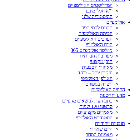
המדליסטים האולימפיים
י"א חללי מינכן
ההיסטוריה שלנו
אולימפיזם
תכנים לבתי ספר
הכיתה האולימפית
הערכים האולימפיים
היום האולימפי
ניוזלטר אולימפיזם 365
מעורבות חברתית
תוכן מקצועי
מאחורי הטבעות
חזקים יותר – ביחד
האולפן האולימפי
יושרה בספורט
החוויה האולימפית
מדע וחדשנות
כתב העת לנושאים מדעיים
סרטוני 120 שניות
מאמרים מקצועיים
הסטנדרט האולימפי
תוכניות ייחודיות
היום שאחרי
מאמנות המחר