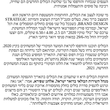
הענפים שנבחרו והודפסו על גבי שלושת הבולים החדשים הם שחייה,
רכיבה על סוסים והתעמלות אמנותית.
מי שזכה לעצב את הבולים, החותמות והמעטפת היום הראשון הוא
המעצב ברוך נאה, בעלים ומנכ"ל חברת העיצוב והמיתוג STRATEGIC
BRAND DESIGN, כשבכל בול שני פסים כחולים המסמלים את דגל
ישראל, ובמרכזו פורץ הספורטאי הישראלי לעבר המדליה הנחשקת.
ערכם של "בולי טוקיו 2020" הם 2.5, 4.00 ו-6.50 שקלים, והם יוצעו
למכירה החל מה-29/6 במאות סניפי דואר ברחבי הארץ.
הבולים תוכננו והודפסו לקראת המועד המקורי של המשחקים בקיץ 2020.
המשחקים נדחו בשל מגפת הקורונה, ובהתאם לכך נדחתה גם הנפקת
הבולים שנשמרו בבית דפוס בצרפת. התאריך המופיע בבולים ושנת
המשחקים בלוגו נשאר שנת 2020 (התש"ף), כשהוועד האולימפי
הבינלאומי החליט להשאיר את הלוגו המקורי בתוקף גם בשנת המשחקים
החדשה, 2021.
חותמת הבולים היא זו שתעדכן את הבולים בתאריך ההנפקה המעודכן.
מנהל השירות הבולאי בדואר ישראל, אלחנן שפירא,
אמר: "אני גאה
ונרגש להנפיק סדרת בולים כחלק מהמסורת ארוכת שנים בליווי המשחקים
האולימפיים במשך שנים רבות. לבולים יש ערך היסטורי רב והם מייצגים
אבני דרך משמעותיות כמלווים אירועים לאומיים ובינלאומיים, כאלו
המביעים הערכה, הכרה, הוקרה, תודה ותקווה. כל אלו מכוונים למשלחת
הישראלית כולה, ואנחנו מחזיקים אצבעות להצלחתה".