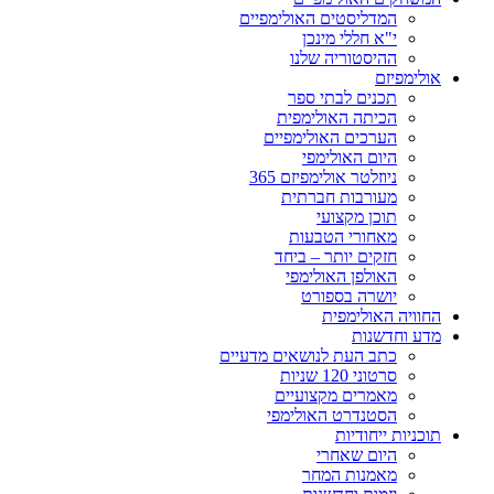
המדליסטים האולימפיים
י"א חללי מינכן
ההיסטוריה שלנו
אולימפיזם
תכנים לבתי ספר
הכיתה האולימפית
הערכים האולימפיים
היום האולימפי
ניוזלטר אולימפיזם 365
מעורבות חברתית
תוכן מקצועי
מאחורי הטבעות
חזקים יותר – ביחד
האולפן האולימפי
יושרה בספורט
החוויה האולימפית
מדע וחדשנות
כתב העת לנושאים מדעיים
סרטוני 120 שניות
מאמרים מקצועיים
הסטנדרט האולימפי
תוכניות ייחודיות
היום שאחרי
מאמנות המחר