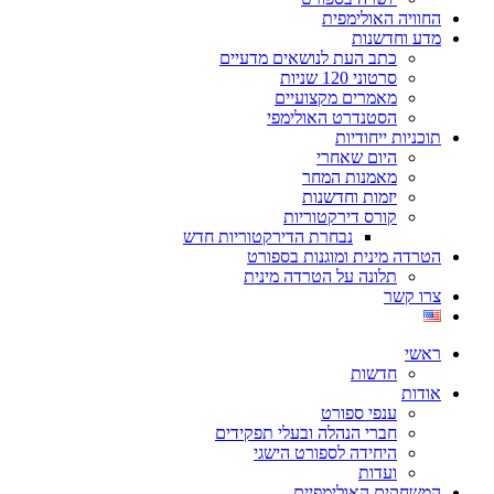
החוויה האולימפית
מדע וחדשנות
כתב העת לנושאים מדעיים
סרטוני 120 שניות
מאמרים מקצועיים
הסטנדרט האולימפי
תוכניות ייחודיות
היום שאחרי
מאמנות המחר
יזמות וחדשנות
קורס דירקטוריות
נבחרת הדירקטוריות חדש
הטרדה מינית ומוגנות בספורט
תלונה על הטרדה מינית
צרו קשר
ראשי
חדשות
אודות
ענפי ספורט
חברי הנהלה ובעלי תפקידים
היחידה לספורט הישגי
ועדות
המשחקים האולימפיים