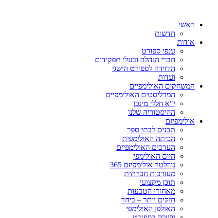
ראשי
חדשות
אודות
ענפי ספורט
חברי הנהלה ובעלי תפקידים
היחידה לספורט הישגי
ועדות
המשחקים האולימפיים
המדליסטים האולימפיים
י"א חללי מינכן
ההיסטוריה שלנו
אולימפיזם
תכנים לבתי ספר
הכיתה האולימפית
הערכים האולימפיים
היום האולימפי
ניוזלטר אולימפיזם 365
מעורבות חברתית
תוכן מקצועי
מאחורי הטבעות
חזקים יותר – ביחד
האולפן האולימפי
יושרה בספורט