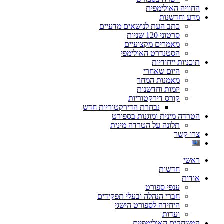
החוויה האולימפית
מדע וחדשנות
כתב העת לנושאים מדעיים
סרטוני 120 שניות
מאמרים מקצועיים
הסטנדרט האולימפי
תוכניות ייחודיות
היום שאחרי
מאמנות המחר
יזמות וחדשנות
קורס דירקטוריות
נבחרת הדירקטוריות חדש
הטרדה מינית ומוגנות בספורט
תלונה על הטרדה מינית
צרו קשר
ראשי
חדשות
אודות
ענפי ספורט
חברי הנהלה ובעלי תפקידים
היחידה לספורט הישגי
ועדות
המשחקים האולימפיים