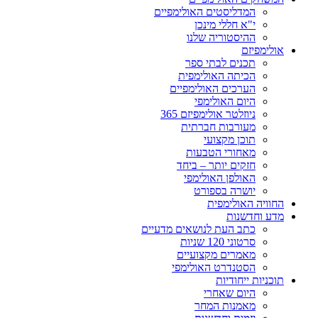
המדליסטים האולימפיים
י"א חללי מינכן
ההיסטוריה שלנו
אולימפיזם
תכנים לבתי ספר
הכיתה האולימפית
הערכים האולימפיים
היום האולימפי
ניוזלטר אולימפיזם 365
מעורבות חברתית
תוכן מקצועי
מאחורי הטבעות
חזקים יותר – ביחד
האולפן האולימפי
יושרה בספורט
החוויה האולימפית
מדע וחדשנות
כתב העת לנושאים מדעיים
סרטוני 120 שניות
מאמרים מקצועיים
הסטנדרט האולימפי
תוכניות ייחודיות
היום שאחרי
מאמנות המחר