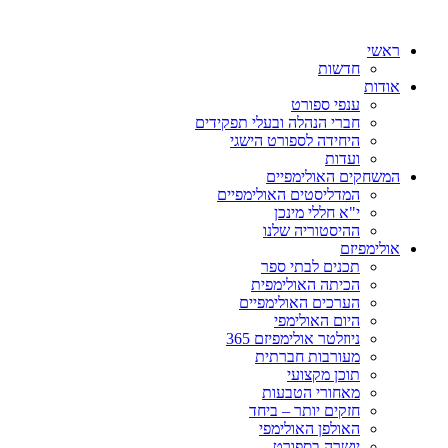
ראשי
חדשות
אודות
ענפי ספורט
חברי הנהלה ובעלי תפקידים
היחידה לספורט הישגי
ועדות
המשחקים האולימפיים
המדליסטים האולימפיים
י"א חללי מינכן
ההיסטוריה שלנו
אולימפיזם
תכנים לבתי ספר
הכיתה האולימפית
הערכים האולימפיים
היום האולימפי
ניוזלטר אולימפיזם 365
מעורבות חברתית
תוכן מקצועי
מאחורי הטבעות
חזקים יותר – ביחד
האולפן האולימפי
יושרה בספורט