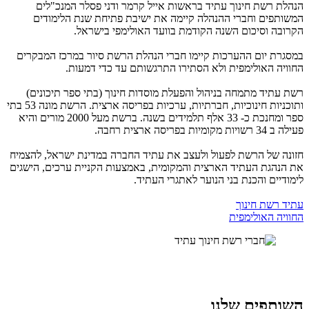
הנהלת רשת חינוך עתיד בראשות אייל קרמר ודני פסלר המנכ"לים
המשותפים וחברי ההנהלה קיימה את ישיבת פתיחת שנת הלימודים
הקרובה וסיכום השנה הקודמת בוועד האולימפי בישראל.
במסגרת יום ההערכות קיימו חברי הנהלת הרשת סיור במרכז המבקרים
החוויה האולימפית ולא הסתירו התרגשותם עד כדי דמעות.
רשת עתיד מתמחה בניהול והפעלת מוסדות חינוך (בתי ספר תיכונים)
ותוכניות חינוכיות, חברתיות, ערכיות בפריסה ארצית. הרשת מונה 53 בתי
ספר ומחנכת כ- 33 אלף תלמידים בשנה. ברשת מעל 2000 מורים והיא
פעילה ב 34 רשויות מקומיות בפריסה ארצית רחבה.
חזונה של הרשת לפעול ולעצב את עתיד החברה במדינת ישראל, להצמיח
את הנהגת העתיד הארצית והמקומית, באמצעות הקניית ערכים, הישגים
לימודיים והכנת בני הנוער לאתגרי העתיד.
עתיד רשת חינוך
החוויה האולימפית
השותפים שלנו