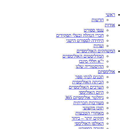
ראשי
חדשות
אודות
ענפי ספורט
חברי הנהלה ובעלי תפקידים
היחידה לספורט הישגי
ועדות
המשחקים האולימפיים
המדליסטים האולימפיים
י"א חללי מינכן
ההיסטוריה שלנו
אולימפיזם
תכנים לבתי ספר
הכיתה האולימפית
הערכים האולימפיים
היום האולימפי
ניוזלטר אולימפיזם 365
מעורבות חברתית
תוכן מקצועי
מאחורי הטבעות
חזקים יותר – ביחד
האולפן האולימפי
יושרה בספורט