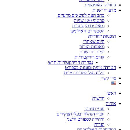
החוויה האולימפית
מדע וחדשנות
כתב העת לנושאים מדעיים
סרטוני 120 שניות
מאמרים מקצועיים
הסטנדרט האולימפי
תוכניות ייחודיות
היום שאחרי
מאמנות המחר
יזמות וחדשנות
קורס דירקטוריות
נבחרת הדירקטוריות חדש
הטרדה מינית ומוגנות בספורט
תלונה על הטרדה מינית
צרו קשר
ראשי
חדשות
אודות
ענפי ספורט
חברי הנהלה ובעלי תפקידים
היחידה לספורט הישגי
ועדות
המשחקים האולימפיים