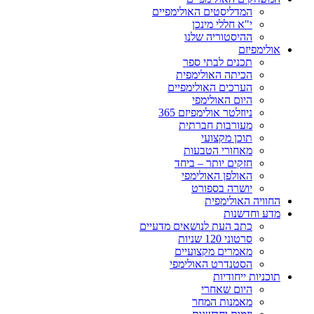
המדליסטים האולימפיים
י"א חללי מינכן
ההיסטוריה שלנו
אולימפיזם
תכנים לבתי ספר
הכיתה האולימפית
הערכים האולימפיים
היום האולימפי
ניוזלטר אולימפיזם 365
מעורבות חברתית
תוכן מקצועי
מאחורי הטבעות
חזקים יותר – ביחד
האולפן האולימפי
יושרה בספורט
החוויה האולימפית
מדע וחדשנות
כתב העת לנושאים מדעיים
סרטוני 120 שניות
מאמרים מקצועיים
הסטנדרט האולימפי
תוכניות ייחודיות
היום שאחרי
מאמנות המחר