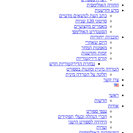
החוויה האולימפית
מדע וחדשנות
כתב העת לנושאים מדעיים
סרטוני 120 שניות
מאמרים מקצועיים
הסטנדרט האולימפי
תוכניות ייחודיות
היום שאחרי
מאמנות המחר
יזמות וחדשנות
קורס דירקטוריות
נבחרת הדירקטוריות חדש
הטרדה מינית ומוגנות בספורט
תלונה על הטרדה מינית
צרו קשר
ראשי
חדשות
אודות
ענפי ספורט
חברי הנהלה ובעלי תפקידים
היחידה לספורט הישגי
ועדות
המשחקים האולימפיים