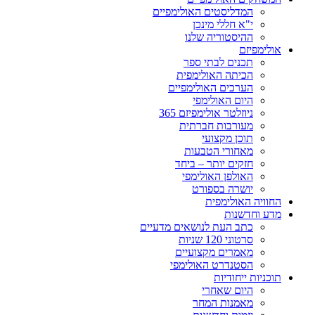
המדליסטים האולימפיים
י"א חללי מינכן
ההיסטוריה שלנו
אולימפיזם
תכנים לבתי ספר
הכיתה האולימפית
הערכים האולימפיים
היום האולימפי
ניוזלטר אולימפיזם 365
מעורבות חברתית
תוכן מקצועי
מאחורי הטבעות
חזקים יותר – ביחד
האולפן האולימפי
יושרה בספורט
החוויה האולימפית
מדע וחדשנות
כתב העת לנושאים מדעיים
סרטוני 120 שניות
מאמרים מקצועיים
הסטנדרט האולימפי
תוכניות ייחודיות
היום שאחרי
מאמנות המחר