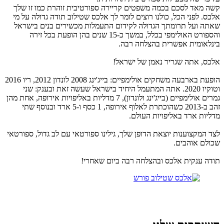
קשה מאד לסכם בכמה משפטים קריירה ספורטיבית זוהרת כמו זו שלך
אלכס. לפני הכל, כולנו רוצים לומר לך אלכס שטילוב תודה גדולה על מי
שאתה ועל תרומתך הגדולה לקידום התעמלות מכשירים בנים בישראל
והספורט האולימפי בכלל, במשך כ-15 שנים בהן הופעת בכל זירה
בינלאומית אפשרית בהצלחה רבה.
אלכס, אתה שגריר נאמן של ישראל!
הופעת בארבעה משחקים אולימפיים: בייג'ינג 2008 לונדון 2012, ריו 2016
וטוקיו 2020. אתה המתעמל היחיד בישראל שעשה זאת ובענק: שני
גמרים אולימפיים (בייג'ינג ולונדון), 7 מדליות באליפויות אירופה, אחת מהן
זהב ב-2013 כשהוכתרת לאלוף אירופה, 1 כסף ו-5 ארד ובנוסף שתי
מדליות ארד באליפויות העולם.
לצד המקצוענות יוצאת הדופן שלך, גילינו ספורטאי עם לב גדול, ספורטאי
שכולם אוהבים.
תודה ענקית אלכס ובהצלחה רבה ביום שאחרי!