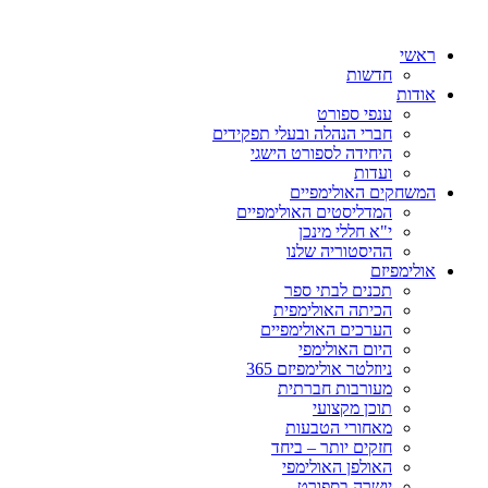
ראשי
חדשות
אודות
ענפי ספורט
חברי הנהלה ובעלי תפקידים
היחידה לספורט הישגי
ועדות
המשחקים האולימפיים
המדליסטים האולימפיים
י"א חללי מינכן
ההיסטוריה שלנו
אולימפיזם
תכנים לבתי ספר
הכיתה האולימפית
הערכים האולימפיים
היום האולימפי
ניוזלטר אולימפיזם 365
מעורבות חברתית
תוכן מקצועי
מאחורי הטבעות
חזקים יותר – ביחד
האולפן האולימפי
יושרה בספורט