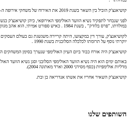
קושיאנצ'ק הוביל בין השאר בשנת 2019 את האירוח של משחקי אירופה ה- 2 במינסק ושל המשחקים האולימפיים לנוער (EYOF) בערים באקו וסרייבו.
לפני שנבחר לתפקיד נשיא הוועד האולימפי האירופאי, כיהן קושיאנצ'ק כנשי
במולדתו, "פרס בלודק" , בשנת 1984 . כאיש ספורט אמיתי, הוא אהב מגוון ענפי ספורט ושיחק טניס וגולף.
יוקרתי נוסף על תרומתו לכלכלה הסלובנית בשנת 1990 .
קושיאנצ'ק היה אורח כבוד ביום העיון האולימפי שנערך בסימן המשחקים האולימפיים בריו 2016, ב-22.6.16 במכללה האקדמית בוינגייט כאן בארץ. הוא פתח אז את יום העיון בהרצאה בנ
מדליות אולימפיות (כסף מסידני 2000 וארד מאתונה 2004).
קושיאנצ'ק השאיר אחריו את אשתו אנדריאה בן ובת.
השותפים שלנו