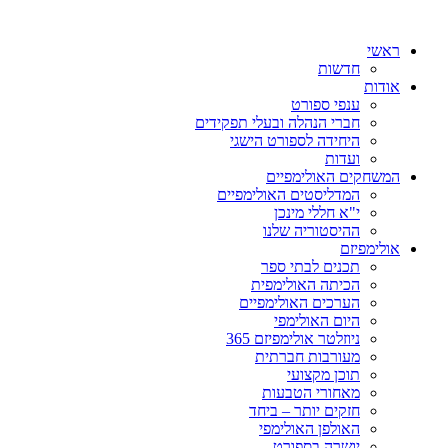
ראשי
חדשות
אודות
ענפי ספורט
חברי הנהלה ובעלי תפקידים
היחידה לספורט הישגי
ועדות
המשחקים האולימפיים
המדליסטים האולימפיים
י"א חללי מינכן
ההיסטוריה שלנו
אולימפיזם
תכנים לבתי ספר
הכיתה האולימפית
הערכים האולימפיים
היום האולימפי
ניוזלטר אולימפיזם 365
מעורבות חברתית
תוכן מקצועי
מאחורי הטבעות
חזקים יותר – ביחד
האולפן האולימפי
יושרה בספורט