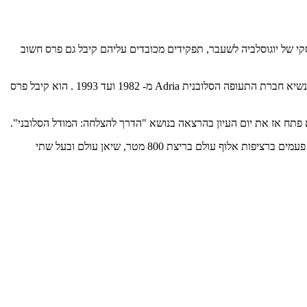
הסקי של יוגוסלביה לשעבר, תפקידים מכובדים עליהם קיבל גם פרס חשוב
לקושיאנצ'ק, עורך דין במקצועו, היתה קריירה משגשגת גם בעולם העסקים ובחיים הפוליטיים. הוא היה חבר בפרלמנט הסלובני בין השנים 1982-1997 , נשיא חברת התעופה הסלובנית Adria מ- 1982 ועד 1993 . הוא קיבל פרס
באותם ימים הוא היה נשיא הוועד האולימפי הסלובני וסגן נשיא הוועד האולימפי האירופאי. אורח נוסף באותו יום עיון היה האתלט וילסון קיפקטר, שלוש פעמים ברציפות אלוף עולם בריצת 800 מטר, שיאן עולם ובעל שתי