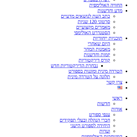
החוויה האולימפית
מדע וחדשנות
כתב העת לנושאים מדעיים
סרטוני 120 שניות
מאמרים מקצועיים
הסטנדרט האולימפי
תוכניות ייחודיות
היום שאחרי
מאמנות המחר
יזמות וחדשנות
קורס דירקטוריות
נבחרת הדירקטוריות חדש
הטרדה מינית ומוגנות בספורט
תלונה על הטרדה מינית
צרו קשר
ראשי
חדשות
אודות
ענפי ספורט
חברי הנהלה ובעלי תפקידים
היחידה לספורט הישגי
ועדות
המשחקים האולימפיים