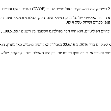
א הוועד האולימפי של סלובניה, כנשיא איגוד הסקי הסלובני וכנשיא איגוד 
ושא "הדרך להצלחה: המודל הסלובני".