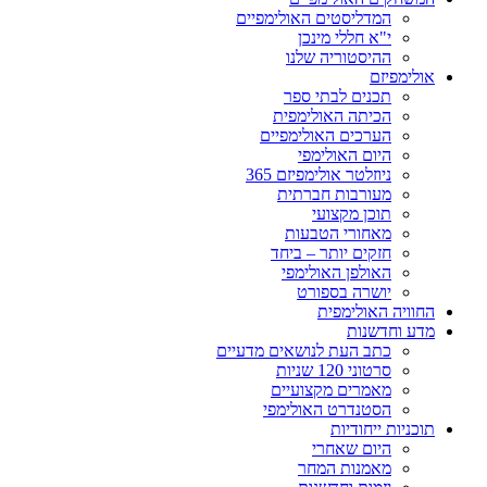
המדליסטים האולימפיים
י"א חללי מינכן
ההיסטוריה שלנו
אולימפיזם
תכנים לבתי ספר
הכיתה האולימפית
הערכים האולימפיים
היום האולימפי
ניוזלטר אולימפיזם 365
מעורבות חברתית
תוכן מקצועי
מאחורי הטבעות
חזקים יותר – ביחד
האולפן האולימפי
יושרה בספורט
החוויה האולימפית
מדע וחדשנות
כתב העת לנושאים מדעיים
סרטוני 120 שניות
מאמרים מקצועיים
הסטנדרט האולימפי
תוכניות ייחודיות
היום שאחרי
מאמנות המחר