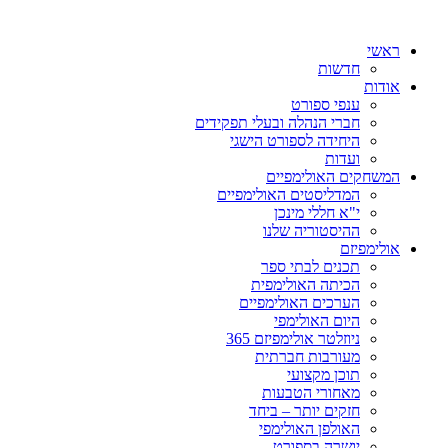
ראשי
חדשות
אודות
ענפי ספורט
חברי הנהלה ובעלי תפקידים
היחידה לספורט הישגי
ועדות
המשחקים האולימפיים
המדליסטים האולימפיים
י"א חללי מינכן
ההיסטוריה שלנו
אולימפיזם
תכנים לבתי ספר
הכיתה האולימפית
הערכים האולימפיים
היום האולימפי
ניוזלטר אולימפיזם 365
מעורבות חברתית
תוכן מקצועי
מאחורי הטבעות
חזקים יותר – ביחד
האולפן האולימפי
יושרה בספורט