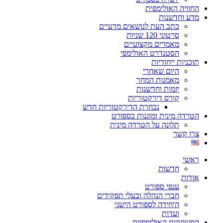
החוויה האולימפית
מדע וחדשנות
כתב העת לנושאים מדעיים
סרטוני 120 שניות
מאמרים מקצועיים
הסטנדרט האולימפי
תוכניות ייחודיות
היום שאחרי
מאמנות המחר
יזמות וחדשנות
קורס דירקטוריות
נבחרת הדירקטוריות חדש
הטרדה מינית ומוגנות בספורט
תלונה על הטרדה מינית
צרו קשר
ראשי
חדשות
אודות
ענפי ספורט
חברי הנהלה ובעלי תפקידים
היחידה לספורט הישגי
ועדות
המשחקים האולימפיים