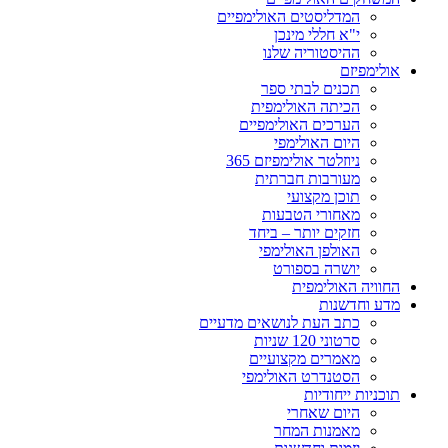
המדליסטים האולימפיים
י"א חללי מינכן
ההיסטוריה שלנו
אולימפיזם
תכנים לבתי ספר
הכיתה האולימפית
הערכים האולימפיים
היום האולימפי
ניוזלטר אולימפיזם 365
מעורבות חברתית
תוכן מקצועי
מאחורי הטבעות
חזקים יותר – ביחד
האולפן האולימפי
יושרה בספורט
החוויה האולימפית
מדע וחדשנות
כתב העת לנושאים מדעיים
סרטוני 120 שניות
מאמרים מקצועיים
הסטנדרט האולימפי
תוכניות ייחודיות
היום שאחרי
מאמנות המחר