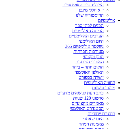
המדליסטים האולימפיים
י"א חללי מינכן
ההיסטוריה שלנו
אולימפיזם
תכנים לבתי ספר
הכיתה האולימפית
הערכים האולימפיים
היום האולימפי
ניוזלטר אולימפיזם 365
מעורבות חברתית
תוכן מקצועי
מאחורי הטבעות
חזקים יותר – ביחד
האולפן האולימפי
יושרה בספורט
החוויה האולימפית
מדע וחדשנות
כתב העת לנושאים מדעיים
סרטוני 120 שניות
מאמרים מקצועיים
הסטנדרט האולימפי
תוכניות ייחודיות
היום שאחרי
מאמנות המחר