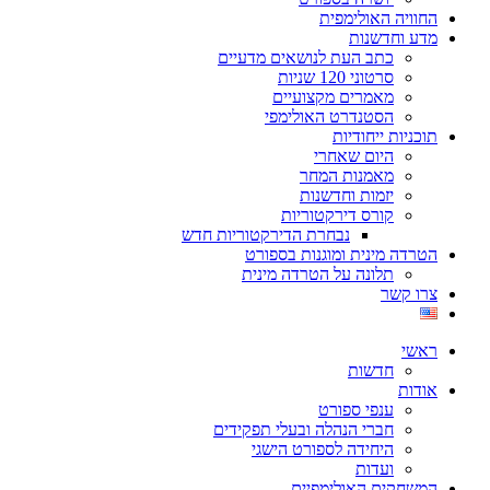
החוויה האולימפית
מדע וחדשנות
כתב העת לנושאים מדעיים
סרטוני 120 שניות
מאמרים מקצועיים
הסטנדרט האולימפי
תוכניות ייחודיות
היום שאחרי
מאמנות המחר
יזמות וחדשנות
קורס דירקטוריות
נבחרת הדירקטוריות חדש
הטרדה מינית ומוגנות בספורט
תלונה על הטרדה מינית
צרו קשר
ראשי
חדשות
אודות
ענפי ספורט
חברי הנהלה ובעלי תפקידים
היחידה לספורט הישגי
ועדות
המשחקים האולימפיים