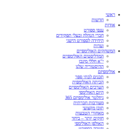
ראשי
חדשות
אודות
ענפי ספורט
חברי הנהלה ובעלי תפקידים
היחידה לספורט הישגי
ועדות
המשחקים האולימפיים
המדליסטים האולימפיים
י"א חללי מינכן
ההיסטוריה שלנו
אולימפיזם
תכנים לבתי ספר
הכיתה האולימפית
הערכים האולימפיים
היום האולימפי
ניוזלטר אולימפיזם 365
מעורבות חברתית
תוכן מקצועי
מאחורי הטבעות
חזקים יותר – ביחד
האולפן האולימפי
יושרה בספורט