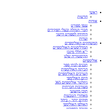
ראשי
חדשות
אודות
ענפי ספורט
חברי הנהלה ובעלי תפקידים
היחידה לספורט הישגי
ועדות
המשחקים האולימפיים
המדליסטים האולימפיים
י"א חללי מינכן
ההיסטוריה שלנו
אולימפיזם
תכנים לבתי ספר
הכיתה האולימפית
הערכים האולימפיים
היום האולימפי
ניוזלטר אולימפיזם 365
מעורבות חברתית
תוכן מקצועי
מאחורי הטבעות
חזקים יותר – ביחד
האולפן האולימפי
יושרה בספורט