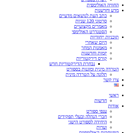
החוויה האולימפית
מדע וחדשנות
כתב העת לנושאים מדעיים
סרטוני 120 שניות
מאמרים מקצועיים
הסטנדרט האולימפי
תוכניות ייחודיות
היום שאחרי
מאמנות המחר
יזמות וחדשנות
קורס דירקטוריות
נבחרת הדירקטוריות חדש
הטרדה מינית ומוגנות בספורט
תלונה על הטרדה מינית
צרו קשר
ראשי
חדשות
אודות
ענפי ספורט
חברי הנהלה ובעלי תפקידים
היחידה לספורט הישגי
ועדות
המשחקים האולימפיים