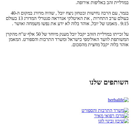
במדליית זהב באליפות אירופה.
בגמר, עם הרבה נחישות ובטחון ניצח יובל , שהיה מדורג במקום ה-40
בעולם ערב התחרות , את האיטלקי אנדראה סנטרלי המדורג 13 בעולם
9:15 . מאמנו של יובל, אוהד בלוה לא ידע את נפשו משמחה ואושר .
על זכייתו במדליית הזהב יקבל יובל מענק מיוחד של 50 אלף ש"ח מהקרן
המשותפת לוועד האולימפי בישראל ומשרד התרבות והספורט. המאמן
אוהד בלוה יקבל מחצית מהסכום.
השותפים שלנו