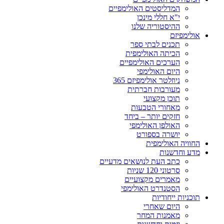
המדליסטים האולימפיים
י"א חללי מינכן
ההיסטוריה שלנו
אולימפיזם
תכנים לבתי ספר
הכיתה האולימפית
הערכים האולימפיים
היום האולימפי
ניוזלטר אולימפיזם 365
מעורבות חברתית
תוכן מקצועי
מאחורי הטבעות
חזקים יותר – ביחד
האולפן האולימפי
יושרה בספורט
החוויה האולימפית
מדע וחדשנות
כתב העת לנושאים מדעיים
סרטוני 120 שניות
מאמרים מקצועיים
הסטנדרט האולימפי
תוכניות ייחודיות
היום שאחרי
מאמנות המחר