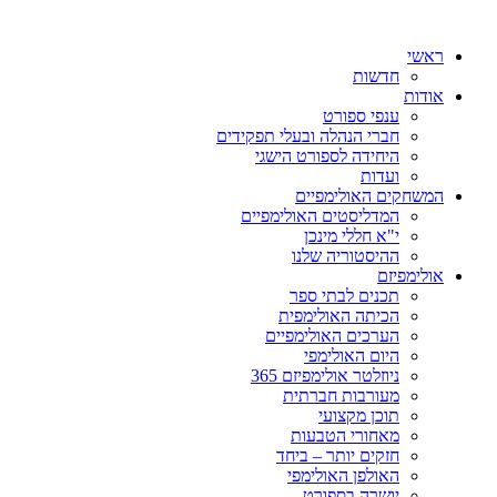
ראשי
חדשות
אודות
ענפי ספורט
חברי הנהלה ובעלי תפקידים
היחידה לספורט הישגי
ועדות
המשחקים האולימפיים
המדליסטים האולימפיים
י"א חללי מינכן
ההיסטוריה שלנו
אולימפיזם
תכנים לבתי ספר
הכיתה האולימפית
הערכים האולימפיים
היום האולימפי
ניוזלטר אולימפיזם 365
מעורבות חברתית
תוכן מקצועי
מאחורי הטבעות
חזקים יותר – ביחד
האולפן האולימפי
יושרה בספורט