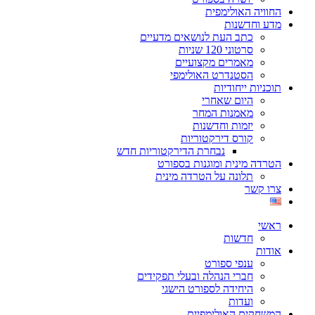
החוויה האולימפית
מדע וחדשנות
כתב העת לנושאים מדעיים
סרטוני 120 שניות
מאמרים מקצועיים
הסטנדרט האולימפי
תוכניות ייחודיות
היום שאחרי
מאמנות המחר
יזמות וחדשנות
קורס דירקטוריות
נבחרת הדירקטוריות חדש
הטרדה מינית ומוגנות בספורט
תלונה על הטרדה מינית
צרו קשר
ראשי
חדשות
אודות
ענפי ספורט
חברי הנהלה ובעלי תפקידים
היחידה לספורט הישגי
ועדות
המשחקים האולימפיים