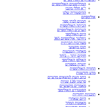
המדליסטים האולימפיים
י"א חללי מינכן
ההיסטוריה שלנו
אולימפיזם
תכנים לבתי ספר
הכיתה האולימפית
הערכים האולימפיים
היום האולימפי
ניוזלטר אולימפיזם 365
מעורבות חברתית
תוכן מקצועי
מאחורי הטבעות
חזקים יותר – ביחד
האולפן האולימפי
יושרה בספורט
החוויה האולימפית
מדע וחדשנות
כתב העת לנושאים מדעיים
סרטוני 120 שניות
מאמרים מקצועיים
הסטנדרט האולימפי
תוכניות ייחודיות
היום שאחרי
מאמנות המחר