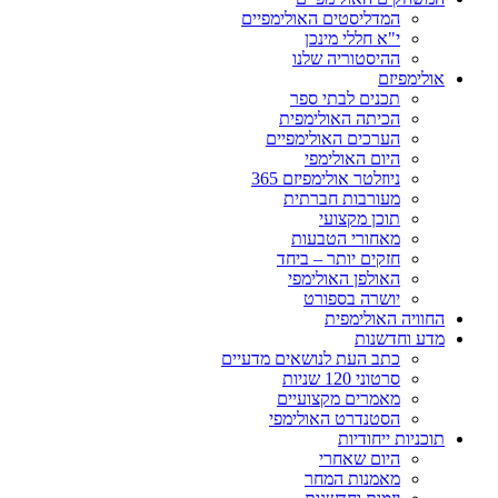
המדליסטים האולימפיים
י"א חללי מינכן
ההיסטוריה שלנו
אולימפיזם
תכנים לבתי ספר
הכיתה האולימפית
הערכים האולימפיים
היום האולימפי
ניוזלטר אולימפיזם 365
מעורבות חברתית
תוכן מקצועי
מאחורי הטבעות
חזקים יותר – ביחד
האולפן האולימפי
יושרה בספורט
החוויה האולימפית
מדע וחדשנות
כתב העת לנושאים מדעיים
סרטוני 120 שניות
מאמרים מקצועיים
הסטנדרט האולימפי
תוכניות ייחודיות
היום שאחרי
מאמנות המחר