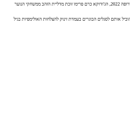
הסייף יונתן כהן אלוף אירופה לנוער, הקלעית אולגה טאצ'יב סגנית אלופת אירופה 2022 , איילה כרם מקום 7 באליפות אירופה 2022, הג'ודוקא כרם פרימו זוכת מדליית הזהב ממשחקי הנוער
יל אותם לסגלים הבוגרים בעמדת זינוק להצלחות האולימפיות בגיל