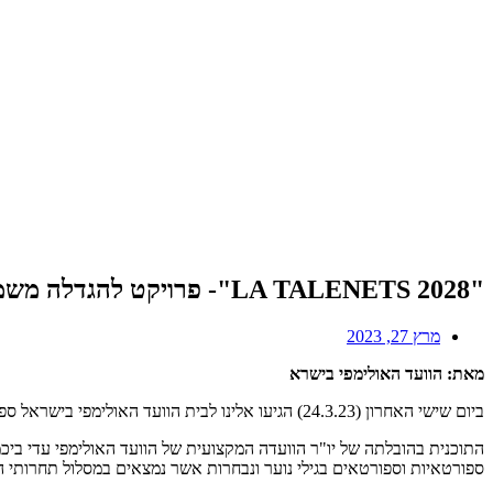
"LA TALENETS 2028"- פרויקט להגדלה משמעותית של הניסיון הבינלאומי של הספורטאים הטרום אולימפיים
מרץ 27, 2023
מאת: הוועד האולימפי בישרא
ביום שישי האחרון (24.3.23) הגיעו אלינו לבית הוועד האולימפי בישראל ספורטאים צעירים מובילים ממגוון ענפי הספורט להשקת הפרויקט ראשון מסוגו אותו מוביל הוועד האולימפי בישראל.
התוכנית בהובלתה של יו"ר הוועדה המקצועית של הוועד האולימפי עדי ביכ
ספורטאיות וספורטאים בגילי נוער ונבחרות אשר נמצאים במסלול תחרותי הישגי