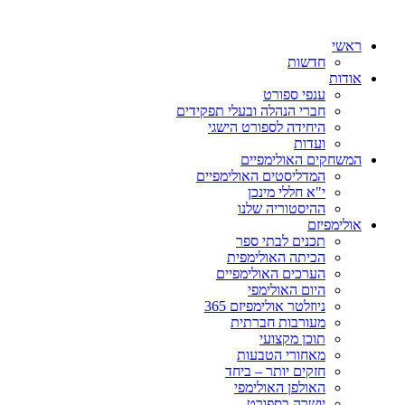
ראשי
חדשות
אודות
ענפי ספורט
חברי הנהלה ובעלי תפקידים
היחידה לספורט הישגי
ועדות
המשחקים האולימפיים
המדליסטים האולימפיים
י"א חללי מינכן
ההיסטוריה שלנו
אולימפיזם
תכנים לבתי ספר
הכיתה האולימפית
הערכים האולימפיים
היום האולימפי
ניוזלטר אולימפיזם 365
מעורבות חברתית
תוכן מקצועי
מאחורי הטבעות
חזקים יותר – ביחד
האולפן האולימפי
יושרה בספורט