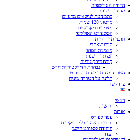
החוויה האולימפית
מדע וחדשנות
כתב העת לנושאים מדעיים
סרטוני 120 שניות
מאמרים מקצועיים
הסטנדרט האולימפי
תוכניות ייחודיות
היום שאחרי
מאמנות המחר
יזמות וחדשנות
קורס דירקטוריות
נבחרת הדירקטוריות חדש
הטרדה מינית ומוגנות בספורט
תלונה על הטרדה מינית
צרו קשר
ראשי
חדשות
אודות
ענפי ספורט
חברי הנהלה ובעלי תפקידים
היחידה לספורט הישגי
ועדות
המשחקים האולימפיים