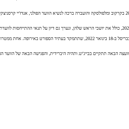
במהלך הכנס קיבלו המשתתפים עדכון גם על ההכנות למשחקי אירופה 2023 בקרקוב ומלפולסקה והועברה ברכה לנשיא
נציגי הספורטאים של אירופה מתכוננים כעת לפגישה עם האיחוד האירופי בבריסל ב-18 