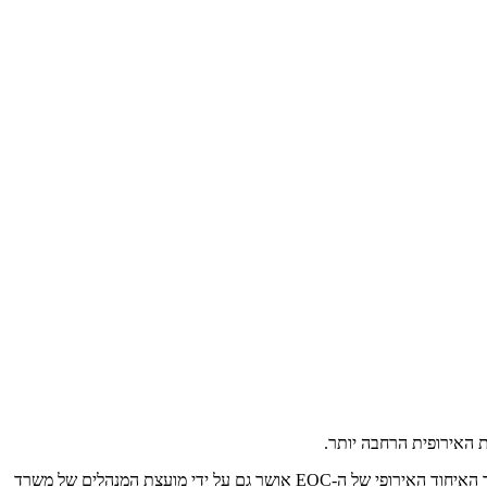
גזבר ה- EOC, פיטר מנל, הציג את תקציב ה- EOC לשנת 2022, שקיבל תמיכה מלאה מהוועד הפועל. הוא סיכם את הדו"ח שלו באומרו שתקציב משרד האיחוד האירופי של ה-EOC אושר גם על ידי מועצת המנהלים של משרד