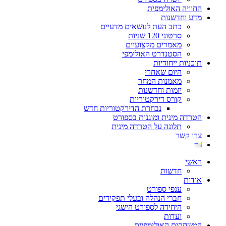
החוויה האולימפית
מדע וחדשנות
כתב העת לנושאים מדעיים
סרטוני 120 שניות
מאמרים מקצועיים
הסטנדרט האולימפי
תוכניות ייחודיות
היום שאחרי
מאמנות המחר
יזמות וחדשנות
קורס דירקטוריות
נבחרת הדירקטוריות חדש
הטרדה מינית ומוגנות בספורט
תלונה על הטרדה מינית
צרו קשר
ראשי
חדשות
אודות
ענפי ספורט
חברי הנהלה ובעלי תפקידים
היחידה לספורט הישגי
ועדות
המשחקים האולימפיים