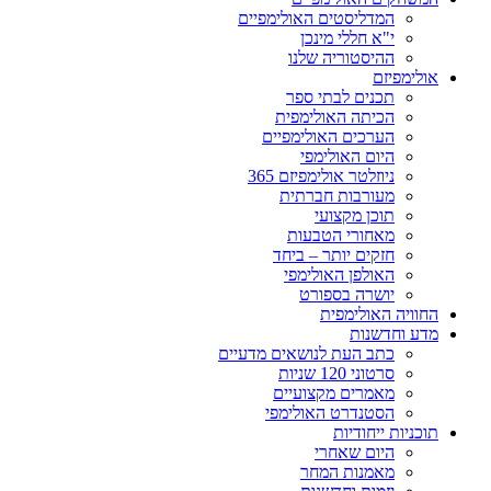
המדליסטים האולימפיים
י"א חללי מינכן
ההיסטוריה שלנו
אולימפיזם
תכנים לבתי ספר
הכיתה האולימפית
הערכים האולימפיים
היום האולימפי
ניוזלטר אולימפיזם 365
מעורבות חברתית
תוכן מקצועי
מאחורי הטבעות
חזקים יותר – ביחד
האולפן האולימפי
יושרה בספורט
החוויה האולימפית
מדע וחדשנות
כתב העת לנושאים מדעיים
סרטוני 120 שניות
מאמרים מקצועיים
הסטנדרט האולימפי
תוכניות ייחודיות
היום שאחרי
מאמנות המחר