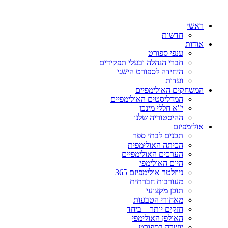
ראשי
חדשות
אודות
ענפי ספורט
חברי הנהלה ובעלי תפקידים
היחידה לספורט הישגי
ועדות
המשחקים האולימפיים
המדליסטים האולימפיים
י"א חללי מינכן
ההיסטוריה שלנו
אולימפיזם
תכנים לבתי ספר
הכיתה האולימפית
הערכים האולימפיים
היום האולימפי
ניוזלטר אולימפיזם 365
מעורבות חברתית
תוכן מקצועי
מאחורי הטבעות
חזקים יותר – ביחד
האולפן האולימפי
יושרה בספורט