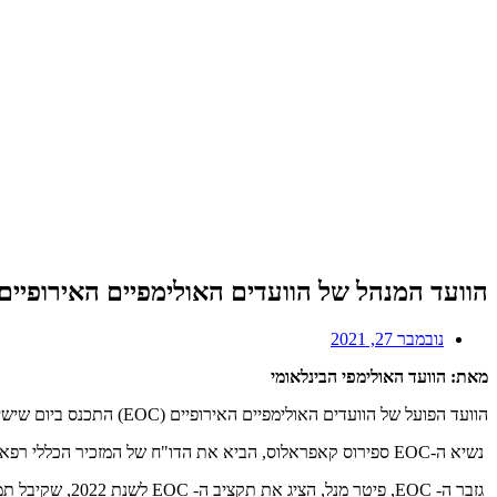
הוועד המנהל של הוועדים האולימפיים האירופיים 
נובמבר 27, 2021
מאת: הוועד האולימפי הבינלאומי
הוועד הפועל של הוועדים האולימפיים האירופיים (EOC) התכנס ביום שישי לרגל סמינר ה- EOC ה-41 בסמורין, סלובקיה.
נשיא ה-EOC ספירוס קאפראלוס, הביא את הדו"ח של המזכיר הכללי רפאלה פגנוצ'י על פעילות משרד ה-EOC ברומא והשפעתו על התנועה האולימפית האירופית הרחבה יותר.