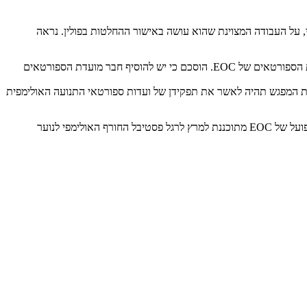
 הוועד הפולני, אנדז'יי קרסניצקי, על העבודה המצוינת שהוא עושה באישור ההחלטות בפולין. נראה
הוועד הפועל אישר את הרכב ועדות וקבוצות העבודה של ה- EOC לשנת 2021, כולל את יושבי הראש שלהן, ונערך גם דיון על תנאי ההתייחסות לוועדת הספורטאים של EOC. הוסכם כי יש להוסיף חבר מועדת הספורטאים
בינואר 2022, שתתמקד בעתיד הספורט באירופה. אחת ממטרות המפגש תהיה לאשר את תפקידן של ועדות ספורטאי התנועה האולימפית
המזכירה הכללית של ANOC, גונילה לינדברג, הודיעה לחברים כי ישיבת המועצה הבאה תתקיים בבייג'ינג ותהיה היברידית, והפגישה הבאה של הוועד הפועל של EOC מתוכננת למרץ לרגל פסטיבל החורף האולימפי לנוער