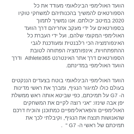
הוועד האולימפי הבינלאומי מעודד את כל
הספורטאים להמשיך בהכנותיהם למשחקי טוקיו
2020 במיטב יכולתם. אנו נמשיך לתמוך
בספורטאים על ידי מעקב אחריהם דרך הוועד
האולימפי המקומי שלהם, ועל ידי העברת כל
האינפורמציה הכי רלבנטית ומעודכנת לגבי
ההתפתחויות, אינפורמציה הפתוחה לטובת
הספורטאים דרך אתר האינטרנט Athlete365 ודרך
הוועד האולימפי במדינתם.
הוועד האולימפי הבינלאומי בוטח בצעדים הננקטים
בעולם כולו למיגור הנגיף, ומברך את ראשי מדינות
ה- G7 על תמיכתם, כפי שביטא אותה ראש ממשלת
יפן אבה שינזו: "אני רוצה לקיים את המשחקים
האולימפיים והפאראלימפיים כמתוכנן והוכיח דרכם
שהאנושות תנצח את הנגיף, וקיבלתי לכך את
תמיכתם של ראשי ה- G7 " .