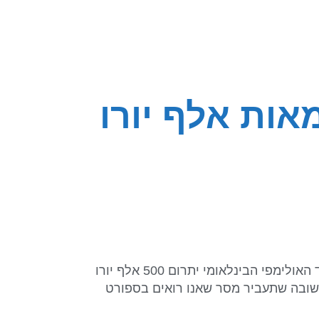
אות אלף יורו
נשיא הוועד האולימפי הבינלאומי תומאס באך, הודיע במכתב רשמי למארגני המשחקים האולימפיים בפריז 2024, כי הוועד האולימפי הבינלאומי יתרום 500 אלף יורו
 מוטיבציה נוספת עבורינו לתרומה החשובה שתעביר מסר שאנו רואים בספורט