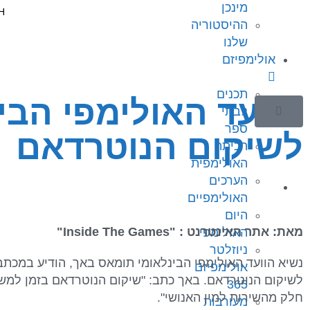
מינכן
ההיסטוריה
שלנו
אולימפיזם
תכנים
הוועד האולימפי הבי
לבתי
ספר
לשיקום הנוטרדאם
הכיתה
האולימפית
הערכים
האולימפיים
היום
מאת: אתר האינטרנט : "Inside The Games"
האולימפי
ניוזלטר
אולימפיזם
365
חלק מהשירות למין האנושי".
מעורבות