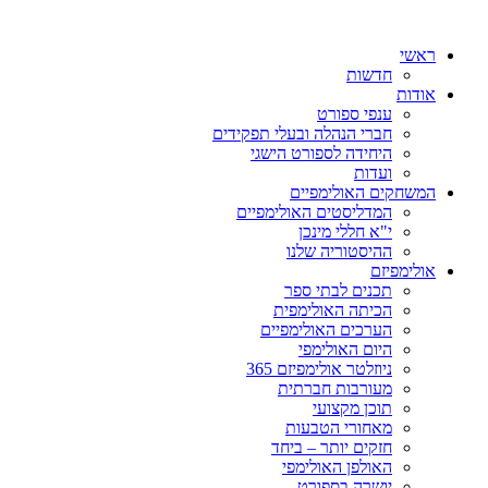
ראשי
חדשות
אודות
ענפי ספורט
חברי הנהלה ובעלי תפקידים
היחידה לספורט הישגי
ועדות
המשחקים האולימפיים
המדליסטים האולימפיים
י"א חללי מינכן
ההיסטוריה שלנו
אולימפיזם
תכנים לבתי ספר
הכיתה האולימפית
הערכים האולימפיים
היום האולימפי
ניוזלטר אולימפיזם 365
מעורבות חברתית
תוכן מקצועי
מאחורי הטבעות
חזקים יותר – ביחד
האולפן האולימפי
יושרה בספורט