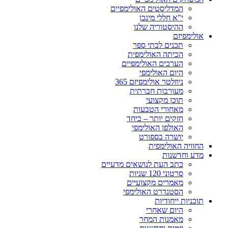
המדליסטים האולימפיים
י"א חללי מינכן
ההיסטוריה שלנו
אולימפיזם
תכנים לבתי ספר
הכיתה האולימפית
הערכים האולימפיים
היום האולימפי
ניוזלטר אולימפיזם 365
מעורבות חברתית
תוכן מקצועי
מאחורי הטבעות
חזקים יותר – ביחד
האולפן האולימפי
יושרה בספורט
החוויה האולימפית
מדע וחדשנות
כתב העת לנושאים מדעיים
סרטוני 120 שניות
מאמרים מקצועיים
הסטנדרט האולימפי
תוכניות ייחודיות
היום שאחרי
מאמנות המחר