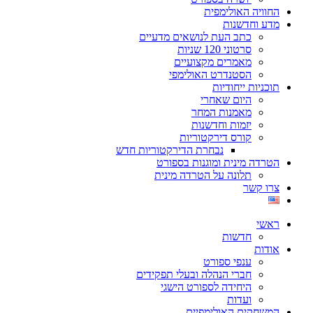
החוויה האולימפית
מדע וחדשנות
כתב העת לנושאים מדעיים
סרטוני 120 שניות
מאמרים מקצועיים
הסטנדרט האולימפי
תוכניות ייחודיות
היום שאחרי
מאמנות המחר
יזמות וחדשנות
קורס דירקטוריות
נבחרת הדירקטוריות חדש
הטרדה מינית ומוגנות בספורט
תלונה על הטרדה מינית
צרו קשר
ראשי
חדשות
אודות
ענפי ספורט
חברי הנהלה ובעלי תפקידים
היחידה לספורט הישגי
ועדות
המשחקים האולימפיים