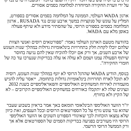
על ידי וועדת החקירה המיוחדת למלחמה בסמים אסורים.
ארגון WADA העולמי, הממונה על המלחמה בסמים אסורים בספורט,
המליץ על עונש של סנקציות במשך ארבע שנים נגד RUSADA , ארגון
המלחמה בסמים בספורט הרוסי, על שהסתיר מידע ולא שיתף פעולה
באופן מלא עם WADA.
בהודעה מטעם הארגון העולמי נאמר: "ספורטאים רוסים ואנשי הצוות
שלהם יוכלו לקחת חלק בתחרויות בינלאומיות גדולות במהלך שנות העונש
של ארבע השנים, אך ורק אם יוכלו להוכיח שאין להם נגיעה בחוסר
שיתוף הפעולה עמנו ושמם לא עולה או עלה בבדיקות שנערכו עד כה של
חומרי החקירה".
בנוסף, הודיע WADA שהדגל הרוסי לא יונף במהלך שנות העונש, רוסיה
לא תוכל לארח תחרויות בינלאומיות גדולות בתחומה, ייאסר עליה להגיש
מועמדות לאירוח המשחקים האולימפיים והפאראלימפיים בשנת 2032
ונציגים שלה לא יתקבלו כאורחים במשחקים האולימפיים הקרובים – לא
של הקיץ ולא בחורף.
יו"ר הוועד האולימפי הבינלאומי תומאס באך אמר בראיון בשבוע שעבר
שהוא נגד עונש גורף על כל הספורטאים הרוסים ובכל הענפים, זאת כיוון
שלא נמצאו הוכחות לכך שאיגודי הספורט השונים או הוועד האולימפי
הרוסי היו מעורבים בפגיעה בבדיקות הסמים של הספורטאים אלא אך
ורק הממשל הרוסי הרשמי.