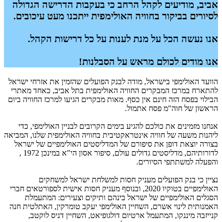
אביב, מודיעים לקהל הרחב כי בעקבות הדרישה הגדולה
לסיורים בביקור בחוויה האולימפית ייתכנו מעט עיכובים.
אנו נעשה הכל על מנת לענות על כל דרישות הקהל.
אנו מודים לכולם מראש על הסבלנות!
הוועד האולימפי בישראל, מודה לבנק הפועלים שהזמין את אזרחי ישראל
להתארח במרכז המבקרים החוויה האולימפית בתל אביב, כאחד מאתרי
הבילוי בפסח הזה חינם אין כסף. מאות מבקרים הגיעו למרכז החוויה ביום
הראשון של חוה"מ פסח אתמול.
אנחנו מזמינים את כולכם להגיע בימים הקרובים לבניין האולימפי, כדי
ליהנות משעה של חוויה אינטראקטיבית בחוויה האולימפית שלנו, המביאה
בצורה יוצאת דופן את סיפורם של המדליסטים האולימפיים של ישראל
לדורותיהם, מדליסטים גדולים עולם, סיפור אסון הי"א במינכן 1972 ,
והפעלה למשתתפי הסיורים.
נציין כי בנק הפועלים מעניק חסות למשלחת ישראל למשחקים
האולימפיים בטוקיו 2020, ובנוסף מעניק חסות אישית לספורטאים חברי
הסגלים האולימפיים של ישראל בינהם ותיקים וצעירים: המתעמלת
האמנותית לינוי אשרם, השחיין האולימפי יעקב טומרקין, האתלטית חנה
קנייזבה מיננקו, המתעמל ארטיום דולגופיאט, השחיין דניס לוקטב,