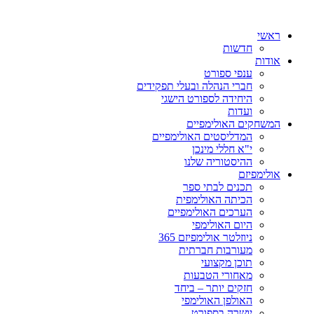
ראשי
חדשות
אודות
ענפי ספורט
חברי הנהלה ובעלי תפקידים
היחידה לספורט הישגי
ועדות
המשחקים האולימפיים
המדליסטים האולימפיים
י"א חללי מינכן
ההיסטוריה שלנו
אולימפיזם
תכנים לבתי ספר
הכיתה האולימפית
הערכים האולימפיים
היום האולימפי
ניוזלטר אולימפיזם 365
מעורבות חברתית
תוכן מקצועי
מאחורי הטבעות
חזקים יותר – ביחד
האולפן האולימפי
יושרה בספורט