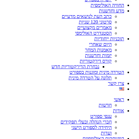
החוויה האולימפית
מדע וחדשנות
כתב העת לנושאים מדעיים
סרטוני 120 שניות
מאמרים מקצועיים
הסטנדרט האולימפי
תוכניות ייחודיות
היום שאחרי
מאמנות המחר
יזמות וחדשנות
קורס דירקטוריות
נבחרת הדירקטוריות חדש
הטרדה מינית ומוגנות בספורט
תלונה על הטרדה מינית
צרו קשר
ראשי
חדשות
אודות
ענפי ספורט
חברי הנהלה ובעלי תפקידים
היחידה לספורט הישגי
ועדות
המשחקים האולימפיים