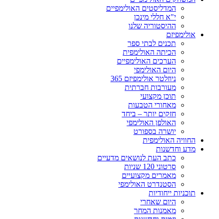
המדליסטים האולימפיים
י"א חללי מינכן
ההיסטוריה שלנו
אולימפיזם
תכנים לבתי ספר
הכיתה האולימפית
הערכים האולימפיים
היום האולימפי
ניוזלטר אולימפיזם 365
מעורבות חברתית
תוכן מקצועי
מאחורי הטבעות
חזקים יותר – ביחד
האולפן האולימפי
יושרה בספורט
החוויה האולימפית
מדע וחדשנות
כתב העת לנושאים מדעיים
סרטוני 120 שניות
מאמרים מקצועיים
הסטנדרט האולימפי
תוכניות ייחודיות
היום שאחרי
מאמנות המחר