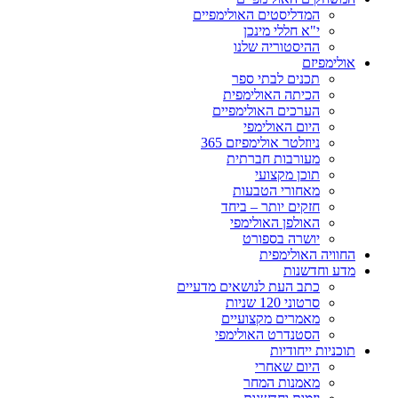
המדליסטים האולימפיים
י"א חללי מינכן
ההיסטוריה שלנו
אולימפיזם
תכנים לבתי ספר
הכיתה האולימפית
הערכים האולימפיים
היום האולימפי
ניוזלטר אולימפיזם 365
מעורבות חברתית
תוכן מקצועי
מאחורי הטבעות
חזקים יותר – ביחד
האולפן האולימפי
יושרה בספורט
החוויה האולימפית
מדע וחדשנות
כתב העת לנושאים מדעיים
סרטוני 120 שניות
מאמרים מקצועיים
הסטנדרט האולימפי
תוכניות ייחודיות
היום שאחרי
מאמנות המחר