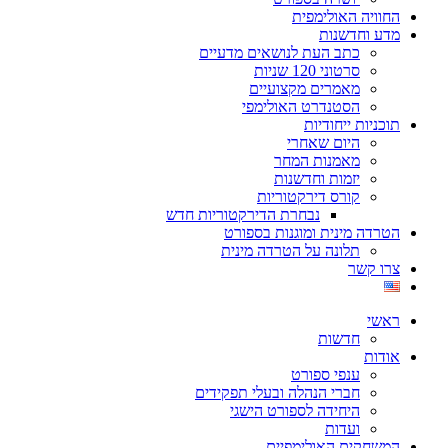
החוויה האולימפית
מדע וחדשנות
כתב העת לנושאים מדעיים
סרטוני 120 שניות
מאמרים מקצועיים
הסטנדרט האולימפי
תוכניות ייחודיות
היום שאחרי
מאמנות המחר
יזמות וחדשנות
קורס דירקטוריות
נבחרת הדירקטוריות חדש
הטרדה מינית ומוגנות בספורט
תלונה על הטרדה מינית
צרו קשר
ראשי
חדשות
אודות
ענפי ספורט
חברי הנהלה ובעלי תפקידים
היחידה לספורט הישגי
ועדות
המשחקים האולימפיים