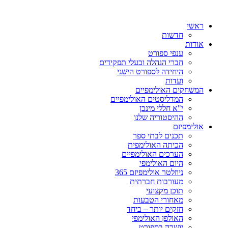
ראשי
חדשות
אודות
ענפי ספורט
חברי הנהלה ובעלי תפקידים
היחידה לספורט הישגי
ועדות
המשחקים האולימפיים
המדליסטים האולימפיים
י"א חללי מינכן
ההיסטוריה שלנו
אולימפיזם
תכנים לבתי ספר
הכיתה האולימפית
הערכים האולימפיים
היום האולימפי
ניוזלטר אולימפיזם 365
מעורבות חברתית
תוכן מקצועי
מאחורי הטבעות
חזקים יותר – ביחד
האולפן האולימפי
יושרה בספורט