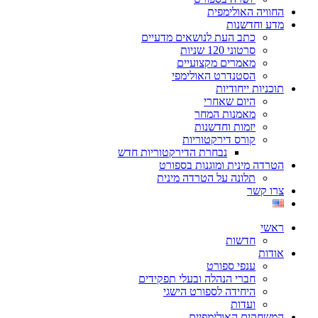
החוויה האולימפית
מדע וחדשנות
כתב העת לנושאים מדעיים
סרטוני 120 שניות
מאמרים מקצועיים
הסטנדרט האולימפי
תוכניות ייחודיות
היום שאחרי
מאמנות המחר
יזמות וחדשנות
קורס דירקטוריות
נבחרת הדירקטוריות חדש
הטרדה מינית ומוגנות בספורט
תלונה על הטרדה מינית
צרו קשר
ראשי
חדשות
אודות
ענפי ספורט
חברי הנהלה ובעלי תפקידים
היחידה לספורט הישגי
ועדות
המשחקים האולימפיים