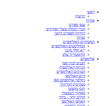
ראשי
חדשות
אודות
ענפי ספורט
חברי הנהלה ובעלי תפקידים
היחידה לספורט הישגי
ועדות
המשחקים האולימפיים
המדליסטים האולימפיים
י"א חללי מינכן
ההיסטוריה שלנו
אולימפיזם
תכנים לבתי ספר
הכיתה האולימפית
הערכים האולימפיים
היום האולימפי
ניוזלטר אולימפיזם 365
מעורבות חברתית
תוכן מקצועי
מאחורי הטבעות
חזקים יותר – ביחד
האולפן האולימפי
יושרה בספורט