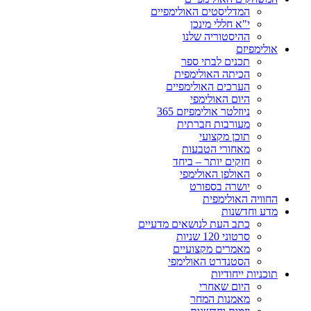
המדליסטים האולימפיים
י"א חללי מינכן
ההיסטוריה שלנו
אולימפיזם
תכנים לבתי ספר
הכיתה האולימפית
הערכים האולימפיים
היום האולימפי
ניוזלטר אולימפיזם 365
מעורבות חברתית
תוכן מקצועי
מאחורי הטבעות
חזקים יותר – ביחד
האולפן האולימפי
יושרה בספורט
החוויה האולימפית
מדע וחדשנות
כתב העת לנושאים מדעיים
סרטוני 120 שניות
מאמרים מקצועיים
הסטנדרט האולימפי
תוכניות ייחודיות
היום שאחרי
מאמנות המחר