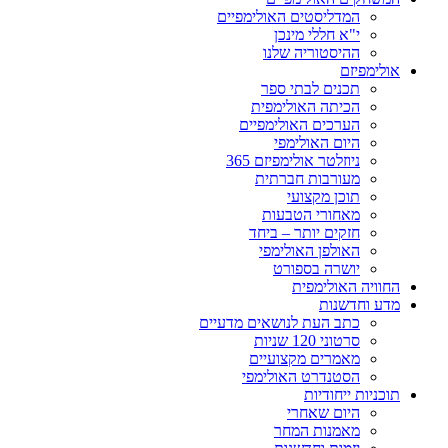
המדליסטים האולימפיים
י"א חללי מינכן
ההיסטוריה שלנו
אולימפיזם
תכנים לבתי ספר
הכיתה האולימפית
הערכים האולימפיים
היום האולימפי
ניוזלטר אולימפיזם 365
מעורבות חברתית
תוכן מקצועי
מאחורי הטבעות
חזקים יותר – ביחד
האולפן האולימפי
יושרה בספורט
החוויה האולימפית
מדע וחדשנות
כתב העת לנושאים מדעיים
סרטוני 120 שניות
מאמרים מקצועיים
הסטנדרט האולימפי
תוכניות ייחודיות
היום שאחרי
מאמנות המחר