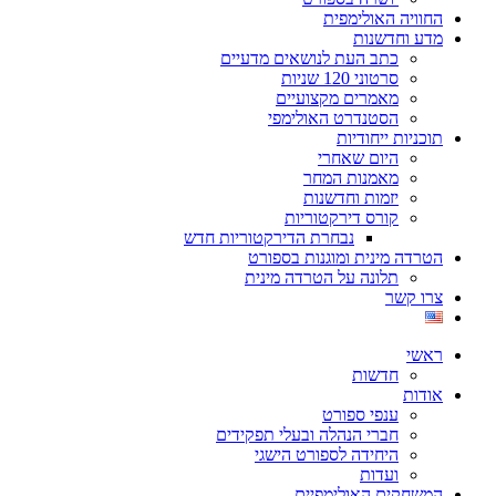
החוויה האולימפית
מדע וחדשנות
כתב העת לנושאים מדעיים
סרטוני 120 שניות
מאמרים מקצועיים
הסטנדרט האולימפי
תוכניות ייחודיות
היום שאחרי
מאמנות המחר
יזמות וחדשנות
קורס דירקטוריות
נבחרת הדירקטוריות חדש
הטרדה מינית ומוגנות בספורט
תלונה על הטרדה מינית
צרו קשר
ראשי
חדשות
אודות
ענפי ספורט
חברי הנהלה ובעלי תפקידים
היחידה לספורט הישגי
ועדות
המשחקים האולימפיים