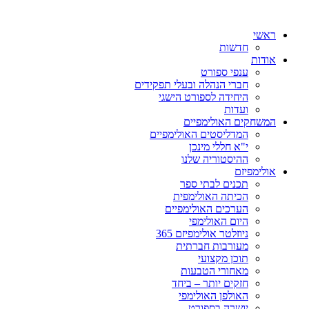
ראשי
חדשות
אודות
ענפי ספורט
חברי הנהלה ובעלי תפקידים
היחידה לספורט הישגי
ועדות
המשחקים האולימפיים
המדליסטים האולימפיים
י"א חללי מינכן
ההיסטוריה שלנו
אולימפיזם
תכנים לבתי ספר
הכיתה האולימפית
הערכים האולימפיים
היום האולימפי
ניוזלטר אולימפיזם 365
מעורבות חברתית
תוכן מקצועי
מאחורי הטבעות
חזקים יותר – ביחד
האולפן האולימפי
יושרה בספורט