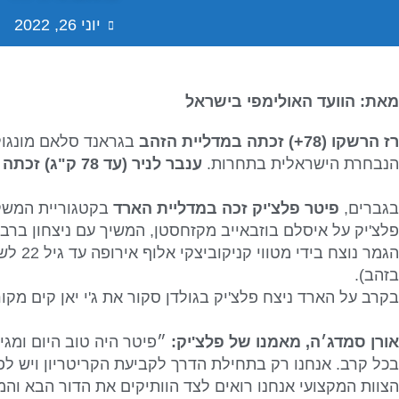
יוני 26, 2022
מאת: הוועד האולימפי בישראל
רז הרשקו (78+) זכתה במדליית הזהב
בגראנד סלאם מונגול
הנבחרת הישראלית בתחרות.
ענבר לניר (עד 78 ק"ג) זכתה במדליית הכסף
בגברים,
פיטר פלצ'יק זכה במדליית הארד
פלצ'יק על איסלם בוזבאייב מקזחסטן, המשיך עם ניצחון ברבע
בזהב).
בקרב על הארד ניצח פלצ'יק בגולדן סקור את ג'י יאן קים מקור
אורן סמדג׳ה, מאמנו של פלצ'יק:
״פיטר היה טוב היום ומגי
בכל קרב. אנחנו רק בתחילת הדרך לקביעת הקריטריון ויש לפנ
הצוות המקצועי אנחנו רואים לצד הוותיקים את הדור הבא וה