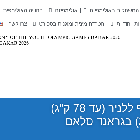
המשחקים האולימפיים
אולימפיזם
החוויה האולימפית
ות ייחודיות
הטרדה מינית ומוגנות בספורט
צרו קשר
ג'ודו: זהב להרשקו (78+), כסף ללניר (עד 78 ק"ג)
לצ'יק (עד 100 ק"ג) בגראנד סלאם