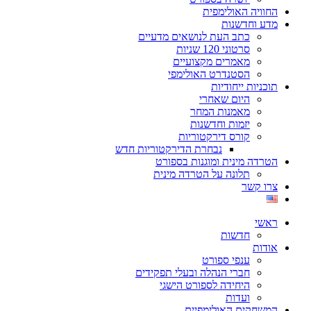
החוויה האולימפית
מדע וחדשנות
כתב העת לנושאים מדעיים
סרטוני 120 שניות
מאמרים מקצועיים
הסטנדרט האולימפי
תוכניות ייחודיות
היום שאחרי
מאמנות המחר
יזמות וחדשנות
קורס דירקטוריות
נבחרת הדירקטוריות חדש
הטרדה מינית ומוגנות בספורט
תלונה על הטרדה מינית
צרו קשר
ראשי
חדשות
אודות
ענפי ספורט
חברי הנהלה ובעלי תפקידים
היחידה לספורט הישגי
ועדות
המשחקים האולימפיים