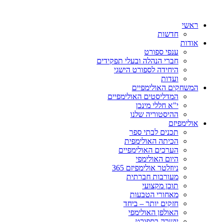
ראשי
חדשות
אודות
ענפי ספורט
חברי הנהלה ובעלי תפקידים
היחידה לספורט הישגי
ועדות
המשחקים האולימפיים
המדליסטים האולימפיים
י"א חללי מינכן
ההיסטוריה שלנו
אולימפיזם
תכנים לבתי ספר
הכיתה האולימפית
הערכים האולימפיים
היום האולימפי
ניוזלטר אולימפיזם 365
מעורבות חברתית
תוכן מקצועי
מאחורי הטבעות
חזקים יותר – ביחד
האולפן האולימפי
יושרה בספורט