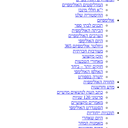
המדליסטים האולימפיים
י"א חללי מינכן
ההיסטוריה שלנו
אולימפיזם
תכנים לבתי ספר
הכיתה האולימפית
הערכים האולימפיים
היום האולימפי
ניוזלטר אולימפיזם 365
מעורבות חברתית
תוכן מקצועי
מאחורי הטבעות
חזקים יותר – ביחד
האולפן האולימפי
יושרה בספורט
החוויה האולימפית
מדע וחדשנות
כתב העת לנושאים מדעיים
סרטוני 120 שניות
מאמרים מקצועיים
הסטנדרט האולימפי
תוכניות ייחודיות
היום שאחרי
מאמנות המחר