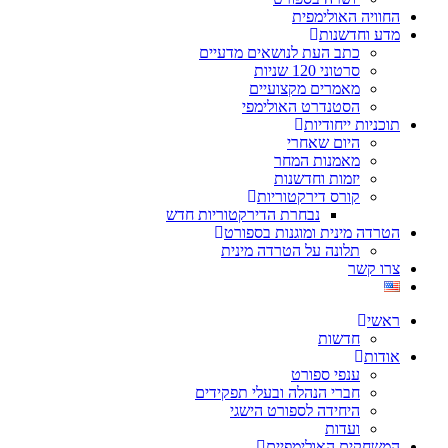
החוויה האולימפית
מדע וחדשנות
כתב העת לנושאים מדעיים
סרטוני 120 שניות
מאמרים מקצועיים
הסטנדרט האולימפי
תוכניות ייחודיות
היום שאחרי
מאמנות המחר
יזמות וחדשנות
קורס דירקטוריות
נבחרת הדירקטוריות חדש
הטרדה מינית ומוגנות בספורט
תלונה על הטרדה מינית
צרו קשר
ראשי
חדשות
אודות
ענפי ספורט
חברי הנהלה ובעלי תפקידים
היחידה לספורט הישגי
ועדות
המשחקים האולימפיים