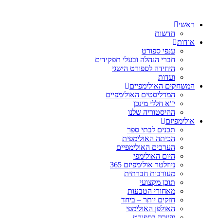
ראשי
חדשות
אודות
ענפי ספורט
חברי הנהלה ובעלי תפקידים
היחידה לספורט הישגי
ועדות
המשחקים האולימפיים
המדליסטים האולימפיים
י"א חללי מינכן
ההיסטוריה שלנו
אולימפיזם
תכנים לבתי ספר
הכיתה האולימפית
הערכים האולימפיים
היום האולימפי
ניוזלטר אולימפיזם 365
מעורבות חברתית
תוכן מקצועי
מאחורי הטבעות
חזקים יותר – ביחד
האולפן האולימפי
יושרה בספורט