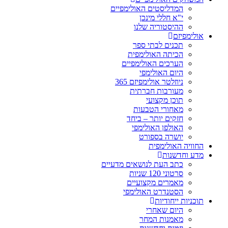
המדליסטים האולימפיים
י"א חללי מינכן
ההיסטוריה שלנו
אולימפיזם
תכנים לבתי ספר
הכיתה האולימפית
הערכים האולימפיים
היום האולימפי
ניוזלטר אולימפיזם 365
מעורבות חברתית
תוכן מקצועי
מאחורי הטבעות
חזקים יותר – ביחד
האולפן האולימפי
יושרה בספורט
החוויה האולימפית
מדע וחדשנות
כתב העת לנושאים מדעיים
סרטוני 120 שניות
מאמרים מקצועיים
הסטנדרט האולימפי
תוכניות ייחודיות
היום שאחרי
מאמנות המחר