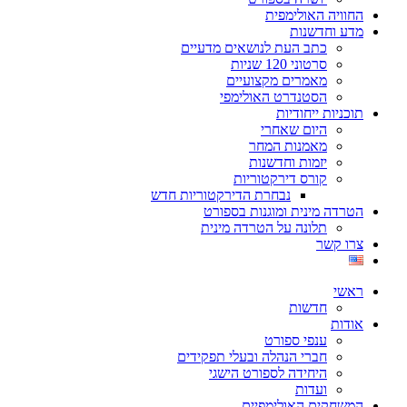
החוויה האולימפית
מדע וחדשנות
כתב העת לנושאים מדעיים
סרטוני 120 שניות
מאמרים מקצועיים
הסטנדרט האולימפי
תוכניות ייחודיות
היום שאחרי
מאמנות המחר
יזמות וחדשנות
קורס דירקטוריות
נבחרת הדירקטוריות חדש
הטרדה מינית ומוגנות בספורט
תלונה על הטרדה מינית
צרו קשר
ראשי
חדשות
אודות
ענפי ספורט
חברי הנהלה ובעלי תפקידים
היחידה לספורט הישגי
ועדות
המשחקים האולימפיים