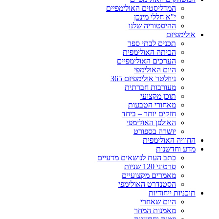
המדליסטים האולימפיים
י"א חללי מינכן
ההיסטוריה שלנו
אולימפיזם
תכנים לבתי ספר
הכיתה האולימפית
הערכים האולימפיים
היום האולימפי
ניוזלטר אולימפיזם 365
מעורבות חברתית
תוכן מקצועי
מאחורי הטבעות
חזקים יותר – ביחד
האולפן האולימפי
יושרה בספורט
החוויה האולימפית
מדע וחדשנות
כתב העת לנושאים מדעיים
סרטוני 120 שניות
מאמרים מקצועיים
הסטנדרט האולימפי
תוכניות ייחודיות
היום שאחרי
מאמנות המחר