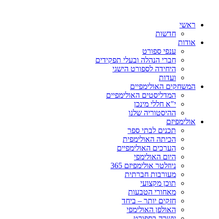
ראשי
חדשות
אודות
ענפי ספורט
חברי הנהלה ובעלי תפקידים
היחידה לספורט הישגי
ועדות
המשחקים האולימפיים
המדליסטים האולימפיים
י"א חללי מינכן
ההיסטוריה שלנו
אולימפיזם
תכנים לבתי ספר
הכיתה האולימפית
הערכים האולימפיים
היום האולימפי
ניוזלטר אולימפיזם 365
מעורבות חברתית
תוכן מקצועי
מאחורי הטבעות
חזקים יותר – ביחד
האולפן האולימפי
יושרה בספורט