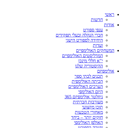
ראשי
חדשות
אודות
ענפי ספורט
חברי הנהלה ובעלי תפקידים
היחידה לספורט הישגי
ועדות
המשחקים האולימפיים
המדליסטים האולימפיים
י"א חללי מינכן
ההיסטוריה שלנו
אולימפיזם
תכנים לבתי ספר
הכיתה האולימפית
הערכים האולימפיים
היום האולימפי
ניוזלטר אולימפיזם 365
מעורבות חברתית
תוכן מקצועי
מאחורי הטבעות
חזקים יותר – ביחד
האולפן האולימפי
יושרה בספורט