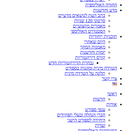
החוויה האולימפית
מדע וחדשנות
כתב העת לנושאים מדעיים
סרטוני 120 שניות
מאמרים מקצועיים
הסטנדרט האולימפי
תוכניות ייחודיות
היום שאחרי
מאמנות המחר
יזמות וחדשנות
קורס דירקטוריות
נבחרת הדירקטוריות חדש
הטרדה מינית ומוגנות בספורט
תלונה על הטרדה מינית
צרו קשר
ראשי
חדשות
אודות
ענפי ספורט
חברי הנהלה ובעלי תפקידים
היחידה לספורט הישגי
ועדות
המשחקים האולימפיים