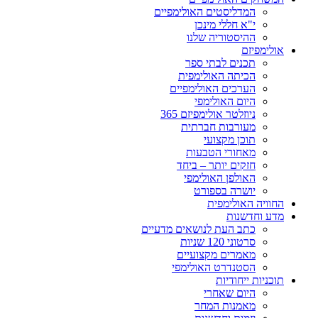
המדליסטים האולימפיים
י"א חללי מינכן
ההיסטוריה שלנו
אולימפיזם
תכנים לבתי ספר
הכיתה האולימפית
הערכים האולימפיים
היום האולימפי
ניוזלטר אולימפיזם 365
מעורבות חברתית
תוכן מקצועי
מאחורי הטבעות
חזקים יותר – ביחד
האולפן האולימפי
יושרה בספורט
החוויה האולימפית
מדע וחדשנות
כתב העת לנושאים מדעיים
סרטוני 120 שניות
מאמרים מקצועיים
הסטנדרט האולימפי
תוכניות ייחודיות
היום שאחרי
מאמנות המחר