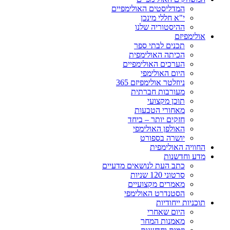
המדליסטים האולימפיים
י"א חללי מינכן
ההיסטוריה שלנו
אולימפיזם
תכנים לבתי ספר
הכיתה האולימפית
הערכים האולימפיים
היום האולימפי
ניוזלטר אולימפיזם 365
מעורבות חברתית
תוכן מקצועי
מאחורי הטבעות
חזקים יותר – ביחד
האולפן האולימפי
יושרה בספורט
החוויה האולימפית
מדע וחדשנות
כתב העת לנושאים מדעיים
סרטוני 120 שניות
מאמרים מקצועיים
הסטנדרט האולימפי
תוכניות ייחודיות
היום שאחרי
מאמנות המחר