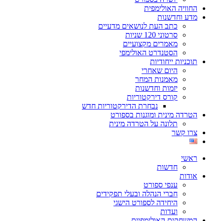
החוויה האולימפית
מדע וחדשנות
כתב העת לנושאים מדעיים
סרטוני 120 שניות
מאמרים מקצועיים
הסטנדרט האולימפי
תוכניות ייחודיות
היום שאחרי
מאמנות המחר
יזמות וחדשנות
קורס דירקטוריות
נבחרת הדירקטוריות חדש
הטרדה מינית ומוגנות בספורט
תלונה על הטרדה מינית
צרו קשר
ראשי
חדשות
אודות
ענפי ספורט
חברי הנהלה ובעלי תפקידים
היחידה לספורט הישגי
ועדות
המשחקים האולימפיים