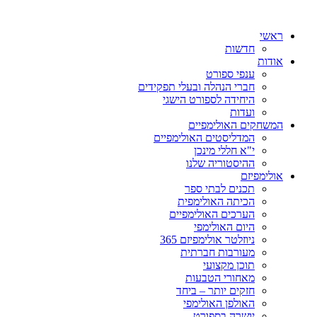
ראשי
חדשות
אודות
ענפי ספורט
חברי הנהלה ובעלי תפקידים
היחידה לספורט הישגי
ועדות
המשחקים האולימפיים
המדליסטים האולימפיים
י"א חללי מינכן
ההיסטוריה שלנו
אולימפיזם
תכנים לבתי ספר
הכיתה האולימפית
הערכים האולימפיים
היום האולימפי
ניוזלטר אולימפיזם 365
מעורבות חברתית
תוכן מקצועי
מאחורי הטבעות
חזקים יותר – ביחד
האולפן האולימפי
יושרה בספורט