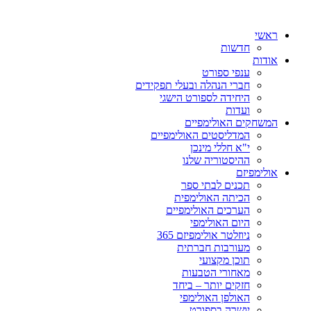
ראשי
חדשות
אודות
ענפי ספורט
חברי הנהלה ובעלי תפקידים
היחידה לספורט הישגי
ועדות
המשחקים האולימפיים
המדליסטים האולימפיים
י"א חללי מינכן
ההיסטוריה שלנו
אולימפיזם
תכנים לבתי ספר
הכיתה האולימפית
הערכים האולימפיים
היום האולימפי
ניוזלטר אולימפיזם 365
מעורבות חברתית
תוכן מקצועי
מאחורי הטבעות
חזקים יותר – ביחד
האולפן האולימפי
יושרה בספורט