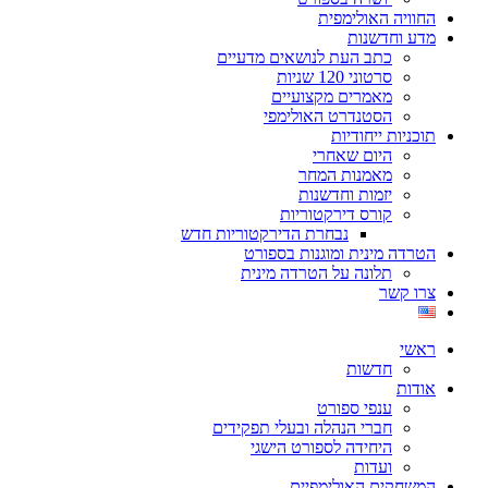
החוויה האולימפית
מדע וחדשנות
כתב העת לנושאים מדעיים
סרטוני 120 שניות
מאמרים מקצועיים
הסטנדרט האולימפי
תוכניות ייחודיות
היום שאחרי
מאמנות המחר
יזמות וחדשנות
קורס דירקטוריות
נבחרת הדירקטוריות חדש
הטרדה מינית ומוגנות בספורט
תלונה על הטרדה מינית
צרו קשר
ראשי
חדשות
אודות
ענפי ספורט
חברי הנהלה ובעלי תפקידים
היחידה לספורט הישגי
ועדות
המשחקים האולימפיים