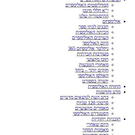
המדליסטים האולימפיים
י"א חללי מינכן
ההיסטוריה שלנו
אולימפיזם
תכנים לבתי ספר
הכיתה האולימפית
הערכים האולימפיים
היום האולימפי
ניוזלטר אולימפיזם 365
מעורבות חברתית
תוכן מקצועי
מאחורי הטבעות
חזקים יותר – ביחד
האולפן האולימפי
יושרה בספורט
החוויה האולימפית
מדע וחדשנות
כתב העת לנושאים מדעיים
סרטוני 120 שניות
מאמרים מקצועיים
הסטנדרט האולימפי
תוכניות ייחודיות
היום שאחרי
מאמנות המחר