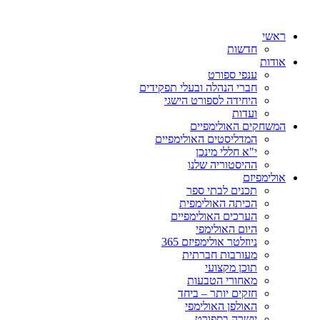
ראשי
חדשות
אודות
ענפי ספורט
חברי הנהלה ובעלי תפקידים
היחידה לספורט הישגי
ועדות
המשחקים האולימפיים
המדליסטים האולימפיים
י"א חללי מינכן
ההיסטוריה שלנו
אולימפיזם
תכנים לבתי ספר
הכיתה האולימפית
הערכים האולימפיים
היום האולימפי
ניוזלטר אולימפיזם 365
מעורבות חברתית
תוכן מקצועי
מאחורי הטבעות
חזקים יותר – ביחד
האולפן האולימפי
יושרה בספורט