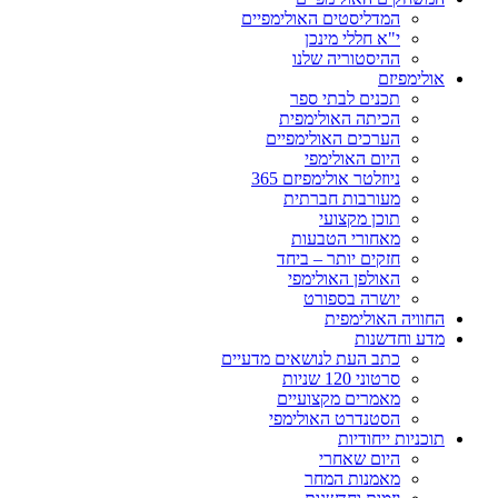
המדליסטים האולימפיים
י"א חללי מינכן
ההיסטוריה שלנו
אולימפיזם
תכנים לבתי ספר
הכיתה האולימפית
הערכים האולימפיים
היום האולימפי
ניוזלטר אולימפיזם 365
מעורבות חברתית
תוכן מקצועי
מאחורי הטבעות
חזקים יותר – ביחד
האולפן האולימפי
יושרה בספורט
החוויה האולימפית
מדע וחדשנות
כתב העת לנושאים מדעיים
סרטוני 120 שניות
מאמרים מקצועיים
הסטנדרט האולימפי
תוכניות ייחודיות
היום שאחרי
מאמנות המחר