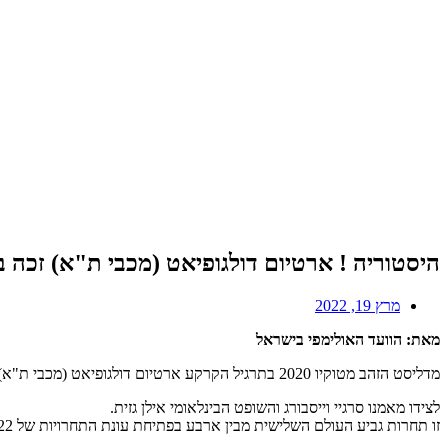
היסטוריה ! ארטיום דולגופיאט (מכבי ת"א) זכה 
מרץ 19, 2022
מאת: הוועד האולימפי בישראל
מדליסט הזהב מטוקיו 2020 בתרגיל הקרקע ארטיום דולגופיאט (מכבי ת"א) עשה היסטוריה כשזכה במדליית הזהב היום בגביע העולם בקהיר עם 14.500 נקודות.
לצידו מאמנו סרגיי וייסבורג והשופט הבינלאומי אילן גזית.
זו תחרות גביע העולם השלישית מבין ארבע בפתיחת עונת התחרויות של 2022