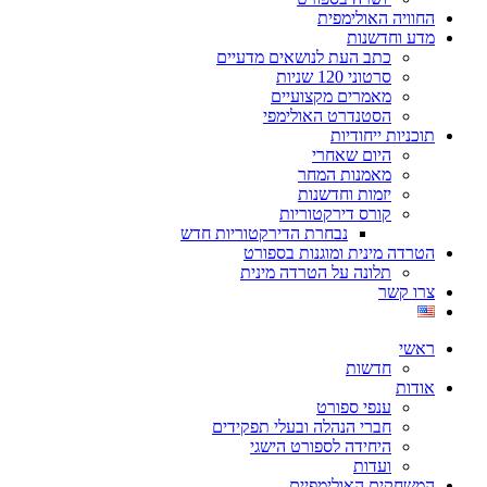
החוויה האולימפית
מדע וחדשנות
כתב העת לנושאים מדעיים
סרטוני 120 שניות
מאמרים מקצועיים
הסטנדרט האולימפי
תוכניות ייחודיות
היום שאחרי
מאמנות המחר
יזמות וחדשנות
קורס דירקטוריות
נבחרת הדירקטוריות חדש
הטרדה מינית ומוגנות בספורט
תלונה על הטרדה מינית
צרו קשר
ראשי
חדשות
אודות
ענפי ספורט
חברי הנהלה ובעלי תפקידים
היחידה לספורט הישגי
ועדות
המשחקים האולימפיים