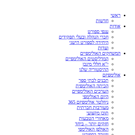
ראשי
חדשות
אודות
ענפי ספורט
חברי הנהלה ובעלי תפקידים
היחידה לספורט הישגי
ועדות
המשחקים האולימפיים
המדליסטים האולימפיים
י"א חללי מינכן
ההיסטוריה שלנו
אולימפיזם
תכנים לבתי ספר
הכיתה האולימפית
הערכים האולימפיים
היום האולימפי
ניוזלטר אולימפיזם 365
מעורבות חברתית
תוכן מקצועי
מאחורי הטבעות
חזקים יותר – ביחד
האולפן האולימפי
יושרה בספורט