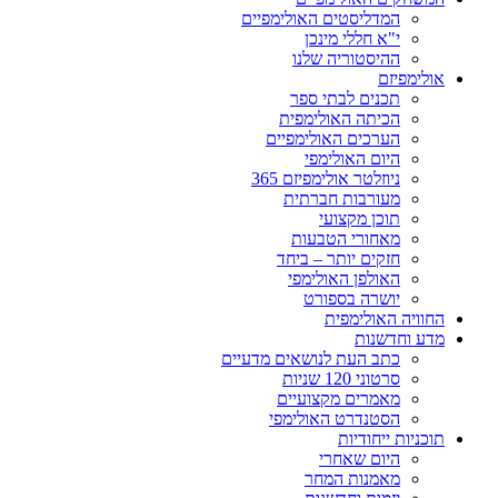
המדליסטים האולימפיים
י"א חללי מינכן
ההיסטוריה שלנו
אולימפיזם
תכנים לבתי ספר
הכיתה האולימפית
הערכים האולימפיים
היום האולימפי
ניוזלטר אולימפיזם 365
מעורבות חברתית
תוכן מקצועי
מאחורי הטבעות
חזקים יותר – ביחד
האולפן האולימפי
יושרה בספורט
החוויה האולימפית
מדע וחדשנות
כתב העת לנושאים מדעיים
סרטוני 120 שניות
מאמרים מקצועיים
הסטנדרט האולימפי
תוכניות ייחודיות
היום שאחרי
מאמנות המחר