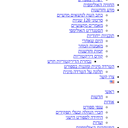
החוויה האולימפית
מדע וחדשנות
כתב העת לנושאים מדעיים
סרטוני 120 שניות
מאמרים מקצועיים
הסטנדרט האולימפי
תוכניות ייחודיות
היום שאחרי
מאמנות המחר
יזמות וחדשנות
קורס דירקטוריות
נבחרת הדירקטוריות חדש
הטרדה מינית ומוגנות בספורט
תלונה על הטרדה מינית
צרו קשר
ראשי
חדשות
אודות
ענפי ספורט
חברי הנהלה ובעלי תפקידים
היחידה לספורט הישגי
ועדות
המשחקים האולימפיים