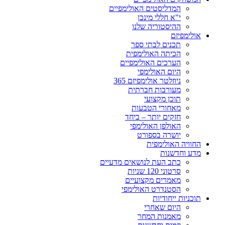
המדליסטים האולימפיים
י"א חללי מינכן
ההיסטוריה שלנו
אולימפיזם
תכנים לבתי ספר
הכיתה האולימפית
הערכים האולימפיים
היום האולימפי
ניוזלטר אולימפיזם 365
מעורבות חברתית
תוכן מקצועי
מאחורי הטבעות
חזקים יותר – ביחד
האולפן האולימפי
יושרה בספורט
החוויה האולימפית
מדע וחדשנות
כתב העת לנושאים מדעיים
סרטוני 120 שניות
מאמרים מקצועיים
הסטנדרט האולימפי
תוכניות ייחודיות
היום שאחרי
מאמנות המחר