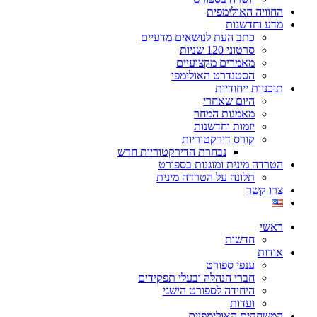
החוויה האולימפית
מדע וחדשנות
כתב העת לנושאים מדעיים
סרטוני 120 שניות
מאמרים מקצועיים
הסטנדרט האולימפי
תוכניות ייחודיות
היום שאחרי
מאמנות המחר
יזמות וחדשנות
קורס דירקטוריות
נבחרת הדירקטוריות חדש
הטרדה מינית ומוגנות בספורט
תלונה על הטרדה מינית
צרו קשר
ראשי
חדשות
אודות
ענפי ספורט
חברי הנהלה ובעלי תפקידים
היחידה לספורט הישגי
ועדות
המשחקים האולימפיים