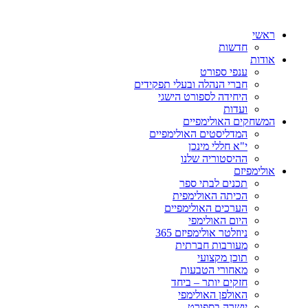
ראשי
חדשות
אודות
ענפי ספורט
חברי הנהלה ובעלי תפקידים
היחידה לספורט הישגי
ועדות
המשחקים האולימפיים
המדליסטים האולימפיים
י"א חללי מינכן
ההיסטוריה שלנו
אולימפיזם
תכנים לבתי ספר
הכיתה האולימפית
הערכים האולימפיים
היום האולימפי
ניוזלטר אולימפיזם 365
מעורבות חברתית
תוכן מקצועי
מאחורי הטבעות
חזקים יותר – ביחד
האולפן האולימפי
יושרה בספורט