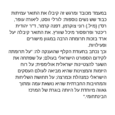
במעמד מכובד ומרגש זה קיבלו את התואר עמיתות
כבוד שש נשים נוספות: לורלי ווסט, ליאורה עופר,
רס"ן (מיל.) רוני צוקרמן, דפנה קרמר, ד"ר יהודית
ריכטר ופרופסור מיכל שוורץ. את התואר קיבלה יעל
ארד בזכות תרומתה הרבה במגוון מישורים
ופעילויות.
וכך נכתב בתעודת הקלף שהוענקה לה: "על תרומתה
לקידום הספורט הישראלי בעולם; על שפתחה את
השער להצטיינות ישראלית אולימפית; על רוח
היזמות והמצוינות שהיא מביאה לעולם העסקים
הישראלי כמנהלת וכמרצה; על תחושת השליחות
והמחויבות החברתית שהיא נושאת עמה ומתוך
גאווה מיוחדת על היותה בוגרת של המרכז
הבינתחומי."