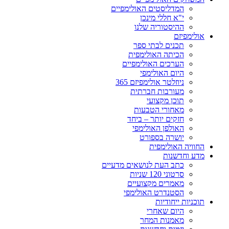
המדליסטים האולימפיים
י"א חללי מינכן
ההיסטוריה שלנו
אולימפיזם
תכנים לבתי ספר
הכיתה האולימפית
הערכים האולימפיים
היום האולימפי
ניוזלטר אולימפיזם 365
מעורבות חברתית
תוכן מקצועי
מאחורי הטבעות
חזקים יותר – ביחד
האולפן האולימפי
יושרה בספורט
החוויה האולימפית
מדע וחדשנות
כתב העת לנושאים מדעיים
סרטוני 120 שניות
מאמרים מקצועיים
הסטנדרט האולימפי
תוכניות ייחודיות
היום שאחרי
מאמנות המחר