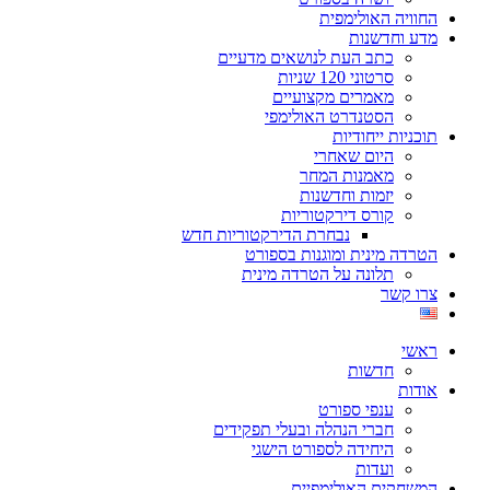
החוויה האולימפית
מדע וחדשנות
כתב העת לנושאים מדעיים
סרטוני 120 שניות
מאמרים מקצועיים
הסטנדרט האולימפי
תוכניות ייחודיות
היום שאחרי
מאמנות המחר
יזמות וחדשנות
קורס דירקטוריות
נבחרת הדירקטוריות חדש
הטרדה מינית ומוגנות בספורט
תלונה על הטרדה מינית
צרו קשר
ראשי
חדשות
אודות
ענפי ספורט
חברי הנהלה ובעלי תפקידים
היחידה לספורט הישגי
ועדות
המשחקים האולימפיים