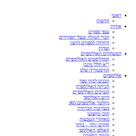
ראשי
חדשות
אודות
ענפי ספורט
חברי הנהלה ובעלי תפקידים
היחידה לספורט הישגי
ועדות
המשחקים האולימפיים
המדליסטים האולימפיים
י"א חללי מינכן
ההיסטוריה שלנו
אולימפיזם
תכנים לבתי ספר
הכיתה האולימפית
הערכים האולימפיים
היום האולימפי
ניוזלטר אולימפיזם 365
מעורבות חברתית
תוכן מקצועי
מאחורי הטבעות
חזקים יותר – ביחד
האולפן האולימפי
יושרה בספורט