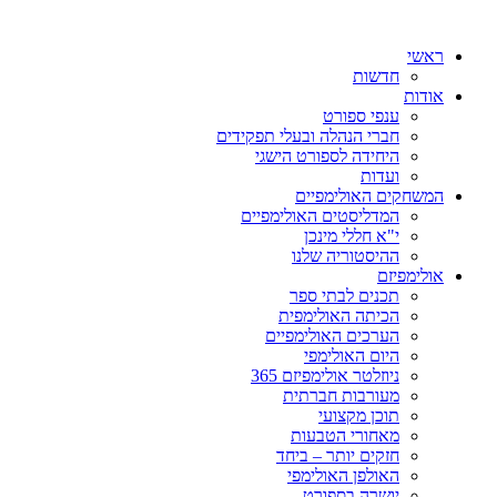
ראשי
חדשות
אודות
ענפי ספורט
חברי הנהלה ובעלי תפקידים
היחידה לספורט הישגי
ועדות
המשחקים האולימפיים
המדליסטים האולימפיים
י"א חללי מינכן
ההיסטוריה שלנו
אולימפיזם
תכנים לבתי ספר
הכיתה האולימפית
הערכים האולימפיים
היום האולימפי
ניוזלטר אולימפיזם 365
מעורבות חברתית
תוכן מקצועי
מאחורי הטבעות
חזקים יותר – ביחד
האולפן האולימפי
יושרה בספורט