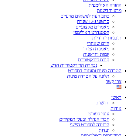
החוויה האולימפית
מדע וחדשנות
כתב העת לנושאים מדעיים
סרטוני 120 שניות
מאמרים מקצועיים
הסטנדרט האולימפי
תוכניות ייחודיות
היום שאחרי
מאמנות המחר
יזמות וחדשנות
קורס דירקטוריות
נבחרת הדירקטוריות חדש
הטרדה מינית ומוגנות בספורט
תלונה על הטרדה מינית
צרו קשר
ראשי
חדשות
אודות
ענפי ספורט
חברי הנהלה ובעלי תפקידים
היחידה לספורט הישגי
ועדות
המשחקים האולימפיים