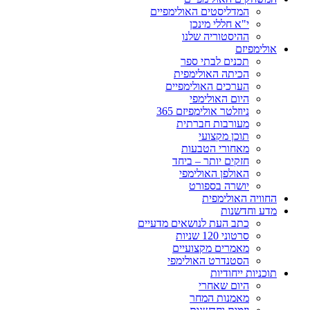
המדליסטים האולימפיים
י"א חללי מינכן
ההיסטוריה שלנו
אולימפיזם
תכנים לבתי ספר
הכיתה האולימפית
הערכים האולימפיים
היום האולימפי
ניוזלטר אולימפיזם 365
מעורבות חברתית
תוכן מקצועי
מאחורי הטבעות
חזקים יותר – ביחד
האולפן האולימפי
יושרה בספורט
החוויה האולימפית
מדע וחדשנות
כתב העת לנושאים מדעיים
סרטוני 120 שניות
מאמרים מקצועיים
הסטנדרט האולימפי
תוכניות ייחודיות
היום שאחרי
מאמנות המחר