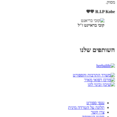
מסוק.
R.I.P Kobe 💛💜
קובי בראיינט ז"ל
השותפים שלנו
ענפי ספורט
תלונה על הטרדה מינית
צרו קשר
תקנון העמותה