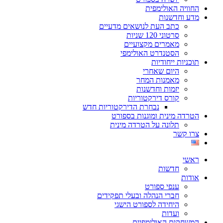
החוויה האולימפית
מדע וחדשנות
כתב העת לנושאים מדעיים
סרטוני 120 שניות
מאמרים מקצועיים
הסטנדרט האולימפי
תוכניות ייחודיות
היום שאחרי
מאמנות המחר
יזמות וחדשנות
קורס דירקטוריות
נבחרת הדירקטוריות חדש
הטרדה מינית ומוגנות בספורט
תלונה על הטרדה מינית
צרו קשר
ראשי
חדשות
אודות
ענפי ספורט
חברי הנהלה ובעלי תפקידים
היחידה לספורט הישגי
ועדות
המשחקים האולימפיים