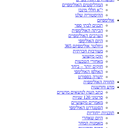
המדליסטים האולימפיים
י"א חללי מינכן
ההיסטוריה שלנו
אולימפיזם
תכנים לבתי ספר
הכיתה האולימפית
הערכים האולימפיים
היום האולימפי
ניוזלטר אולימפיזם 365
מעורבות חברתית
תוכן מקצועי
מאחורי הטבעות
חזקים יותר – ביחד
האולפן האולימפי
יושרה בספורט
החוויה האולימפית
מדע וחדשנות
כתב העת לנושאים מדעיים
סרטוני 120 שניות
מאמרים מקצועיים
הסטנדרט האולימפי
תוכניות ייחודיות
היום שאחרי
מאמנות המחר