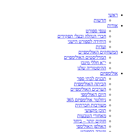
ראשי
חדשות
אודות
ענפי ספורט
חברי הנהלה ובעלי תפקידים
היחידה לספורט הישגי
ועדות
המשחקים האולימפיים
המדליסטים האולימפיים
י"א חללי מינכן
ההיסטוריה שלנו
אולימפיזם
תכנים לבתי ספר
הכיתה האולימפית
הערכים האולימפיים
היום האולימפי
ניוזלטר אולימפיזם 365
מעורבות חברתית
תוכן מקצועי
מאחורי הטבעות
חזקים יותר – ביחד
האולפן האולימפי
יושרה בספורט