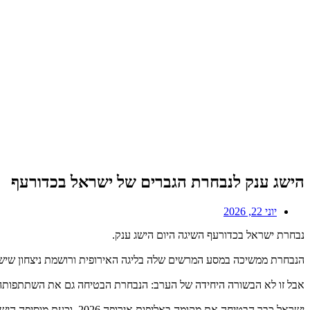
הישג ענק לנבחרת הגברים של ישראל בכדורעף
יוני 22, 2026
נבחרת ישראל בכדורעף השיגה היום הישג ענק.
הנבחרת ממשיכה במסע המרשים שלה בליגה האירופית ורושמת ניצחון שישי ברציפות, עם 1:3 על קוסובו (24:26, 25:18, 25:21, 25:16), ובכך מבטיחה באופן רשמי
אבל זו לא הבשורה היחידה של הערב: הנבחרת הבטיחה גם את השתתפותה באלי
ישראל כבר הבטיחה את מקומה באליפות אירופה 2026, וכעת מוסיפה הישג משמעותי נוסף בדרך להמשך התקדמותה בזירה הבינלאומית.