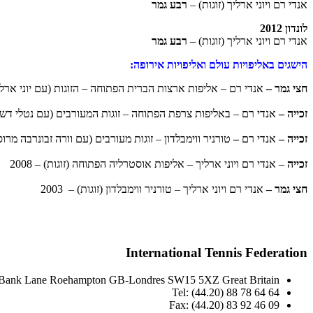
אנדי רם ויוני ארליך (זוגות) –
רבע גמר
לונדון 2012
אנדי רם ויוני ארליך (זוגות) –
רבע גמר
הישגים באליפויות עולם ואליפויות אירופה:
חצי גמר –
אנדי רם – אליפות ארצות הברית הפתוחה – הזוגות (עם יוני ארליך) –
זכייה –
אנדי רם – באליפות צרפת הפתוחה – זוגות המעורבים (עם נטלי דשי מצ
זכייה –
אנדי רם
–
טורניר ווימבלדון –
זוגות מעורבים (עם וורה זבונרבה מרוסיה) 
זכייה
– אנדי רם ויוני ארליך – אליפות אוסטרליה הפתוחה (זוגות) – 2008
חצי גמר –
אנדי רם ויוני ארליך – טורניר ווימבלדון (זוגות) – 2003
International Tennis Federation
Bank Lane Roehampton GB-Londres SW15 5XZ Great Britain
Tel: (44.20) 88 78 64 64
Fax: (44.20) 83 92 46 09