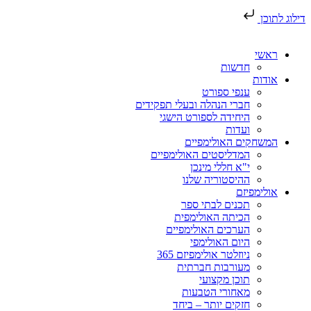
דילוג לתוכן
ראשי
חדשות
אודות
ענפי ספורט
חברי הנהלה ובעלי תפקידים
היחידה לספורט הישגי
ועדות
המשחקים האולימפיים
המדליסטים האולימפיים
י"א חללי מינכן
ההיסטוריה שלנו
אולימפיזם
תכנים לבתי ספר
הכיתה האולימפית
הערכים האולימפיים
היום האולימפי
ניוזלטר אולימפיזם 365
מעורבות חברתית
תוכן מקצועי
מאחורי הטבעות
חזקים יותר – ביחד