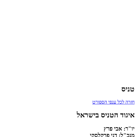
טניס
חזרה לכל ענפי הספורט
איגוד הטניס בישראל
יו"ר: אבי פרץ
מנכ"ל: דני פרקלסקי