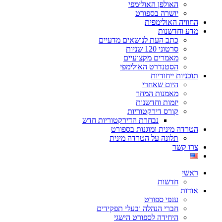
האולפן האולימפי
יושרה בספורט
החוויה האולימפית
מדע וחדשנות
כתב העת לנושאים מדעיים
סרטוני 120 שניות
מאמרים מקצועיים
הסטנדרט האולימפי
תוכניות ייחודיות
היום שאחרי
מאמנות המחר
יזמות וחדשנות
קורס דירקטוריות
נבחרת הדירקטוריות חדש
הטרדה מינית ומוגנות בספורט
תלונה על הטרדה מינית
צרו קשר
ראשי
חדשות
אודות
ענפי ספורט
חברי הנהלה ובעלי תפקידים
היחידה לספורט הישגי