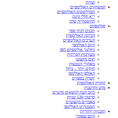
ועדות
המשחקים האולימפיים
המדליסטים האולימפיים
י"א חללי מינכן
ההיסטוריה שלנו
אולימפיזם
תכנים לבתי ספר
הכיתה האולימפית
הערכים האולימפיים
היום האולימפי
ניוזלטר אולימפיזם 365
מעורבות חברתית
תוכן מקצועי
מאחורי הטבעות
חזקים יותר – ביחד
האולפן האולימפי
יושרה בספורט
החוויה האולימפית
מדע וחדשנות
כתב העת לנושאים מדעיים
סרטוני 120 שניות
מאמרים מקצועיים
הסטנדרט האולימפי
תוכניות ייחודיות
היום שאחרי