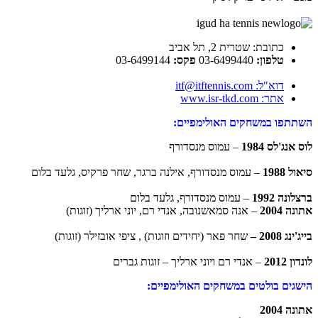
כתובת:
שטרית 2, תל אביב
טלפון:
03-6499440
פקס:
03-6499144
דוא"ל: itf@itftennis.com
אתר: www.isr-tkd.com
השתתפו במשחקים האולימפיים:
לוס אנג'לס 1984
– עמוס מנסדורף
סיאול 1988
– עמוס מנסדורף, אילנה ברגר, שחר פרקיס, גלעד בלום
ברצלונה 1992
– עמוס מנסדורף, גלעד בלום
אתונה 2004
– אנה סמאשנובה, אנדי רם, יוני ארליך (זוגות)
בייג'ינג 2008 –
שחר פאר (יחידים וזוגות) , ציפי אובזילר (זוגות)
לונדון 2012
– אנדי רם ויוני ארליך – זוגות גברים
הישגים בולטים במשחקים האולימפיים:
אתונה 2004