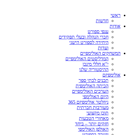
ראשי
חדשות
אודות
ענפי ספורט
חברי הנהלה ובעלי תפקידים
היחידה לספורט הישגי
ועדות
המשחקים האולימפיים
המדליסטים האולימפיים
י"א חללי מינכן
ההיסטוריה שלנו
אולימפיזם
תכנים לבתי ספר
הכיתה האולימפית
הערכים האולימפיים
היום האולימפי
ניוזלטר אולימפיזם 365
מעורבות חברתית
תוכן מקצועי
מאחורי הטבעות
חזקים יותר – ביחד
האולפן האולימפי
יושרה בספורט