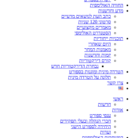
החוויה האולימפית
מדע וחדשנות
כתב העת לנושאים מדעיים
סרטוני 120 שניות
מאמרים מקצועיים
הסטנדרט האולימפי
תוכניות ייחודיות
היום שאחרי
מאמנות המחר
יזמות וחדשנות
קורס דירקטוריות
נבחרת הדירקטוריות חדש
הטרדה מינית ומוגנות בספורט
תלונה על הטרדה מינית
צרו קשר
ראשי
חדשות
אודות
ענפי ספורט
חברי הנהלה ובעלי תפקידים
היחידה לספורט הישגי
ועדות
המשחקים האולימפיים