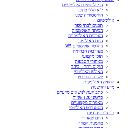
המדליסטים האולימפיים
י"א חללי מינכן
ההיסטוריה שלנו
אולימפיזם
תכנים לבתי ספר
הכיתה האולימפית
הערכים האולימפיים
היום האולימפי
ניוזלטר אולימפיזם 365
מעורבות חברתית
תוכן מקצועי
מאחורי הטבעות
חזקים יותר – ביחד
האולפן האולימפי
יושרה בספורט
החוויה האולימפית
מדע וחדשנות
כתב העת לנושאים מדעיים
סרטוני 120 שניות
מאמרים מקצועיים
הסטנדרט האולימפי
תוכניות ייחודיות
היום שאחרי
מאמנות המחר