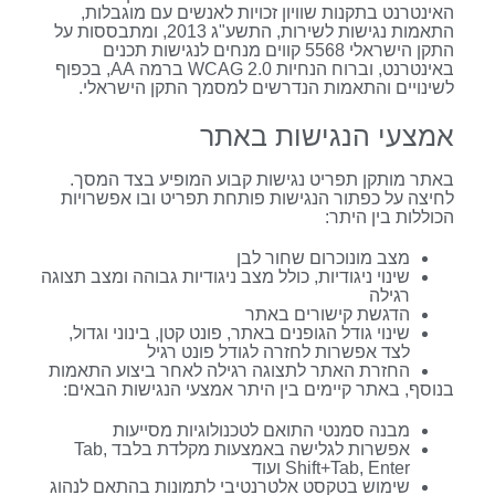
האינטרנט בתקנות שוויון זכויות לאנשים עם מוגבלות,
התאמות נגישות לשירות, התשע"ג 2013, ומתבססות על
התקן הישראלי 5568 קווים מנחים לנגישות תכנים
באינטרנט, וברוח הנחיות WCAG 2.0 ברמה AA, בכפוף
לשינויים והתאמות הנדרשים למסמך התקן הישראלי.
אמצעי הנגישות באתר
באתר מותקן תפריט נגישות קבוע המופיע בצד המסך.
לחיצה על כפתור הנגישות פותחת תפריט ובו אפשרויות
הכוללות בין היתר:
מצב מונוכרום שחור לבן
שינוי ניגודיות, כולל מצב ניגודיות גבוהה ומצב תצוגה
רגילה
הדגשת קישורים באתר
שינוי גודל הגופנים באתר, פונט קטן, בינוני וגדול,
לצד אפשרות לחזרה לגודל פונט רגיל
החזרת האתר לתצוגה רגילה לאחר ביצוע התאמות
בנוסף, באתר קיימים בין היתר אמצעי הנגישות הבאים:
מבנה סמנטי התואם לטכנולוגיות מסייעות
אפשרות לגלישה באמצעות מקלדת בלבד Tab,
Shift+Tab, Enter ועוד
שימוש בטקסט אלטרנטיבי לתמונות בהתאם לנהוג