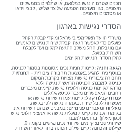
תכנים שטרם הונגשו במלואם, או שתלויים בממשקים
חיצוניים, כגון מערכות הטמעה של צד שלישי, קבצי וידאו
או מסמכים חיצוניים.
הסדרי נגישות בארגון
משרדי הוועד האולימפי בישראל ומוקדי קבלת הקהל
פועלים כדי לאפשר הגעה וקבלת שירות נגישים לאנשים
עם מוגבלות, החל משלב ההגעה למקום ועד לקבלת
השירות בפועל.
להלן הסדרי הנגישות הקיימים:
הגעה וחניה:
קיימות חניות נכים מסומנות בסמוך לכניסה,
בנוסף ניתן להגיע באמצעות תחבורה ציבורית – תחנת/ות
תחבורה ציבורית נגישות מצויות בקרבת המקום.
כניסה למבנה
: הכניסה הראשית נגישה וללא
מדרגות/קיימת כניסה חלופית נגישה. קיימים מעברים
רחבים המאפשרים מעבר לכיסא גלגלים.
עמדת קבלת קהל:
קיימת עמדת שירות נגישה או
אפשרות לקבל שירות בעמדה נגישה לפי בקשה.
מעליות ומעברים פנימיים:
במבנים שבהם השירות אינו
בקומת הכניסה, קיימת מעלית נגישה או אמצעי חלופי נגיש
(כגון מעלון), בהתאם למבנה.
שירותי נכים:
קיימים שירותי נכים נגישים בקומה 0.
שילוט והכוונה:
קיים שילוט הכוונה ברור לאזורי השירות