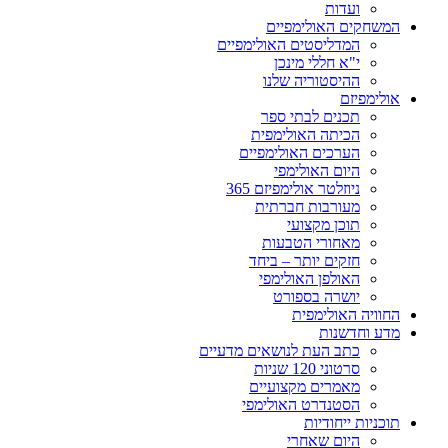
ועדות
המשחקים האולימפיים
המדליסטים האולימפיים
י"א חללי מינכן
ההיסטוריה שלנו
אולימפיזם
תכנים לבתי ספר
הכיתה האולימפית
הערכים האולימפיים
היום האולימפי
ניוזלטר אולימפיזם 365
מעורבות חברתית
תוכן מקצועי
מאחורי הטבעות
חזקים יותר – ביחד
האולפן האולימפי
יושרה בספורט
החוויה האולימפית
מדע וחדשנות
כתב העת לנושאים מדעיים
סרטוני 120 שניות
מאמרים מקצועיים
הסטנדרט האולימפי
תוכניות ייחודיות
היום שאחרי