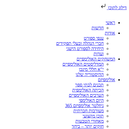
דילוג לתוכן
ראשי
חדשות
אודות
ענפי ספורט
חברי הנהלה ובעלי תפקידים
היחידה לספורט הישגי
ועדות
המשחקים האולימפיים
המדליסטים האולימפיים
י"א חללי מינכן
ההיסטוריה שלנו
אולימפיזם
תכנים לבתי ספר
הכיתה האולימפית
הערכים האולימפיים
היום האולימפי
ניוזלטר אולימפיזם 365
מעורבות חברתית
תוכן מקצועי
מאחורי הטבעות
חזקים יותר – ביחד