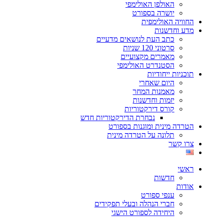
האולפן האולימפי
יושרה בספורט
החוויה האולימפית
מדע וחדשנות
כתב העת לנושאים מדעיים
סרטוני 120 שניות
מאמרים מקצועיים
הסטנדרט האולימפי
תוכניות ייחודיות
היום שאחרי
מאמנות המחר
יזמות וחדשנות
קורס דירקטוריות
נבחרת הדירקטוריות חדש
הטרדה מינית ומוגנות בספורט
תלונה על הטרדה מינית
צרו קשר
ראשי
חדשות
אודות
ענפי ספורט
חברי הנהלה ובעלי תפקידים
היחידה לספורט הישגי