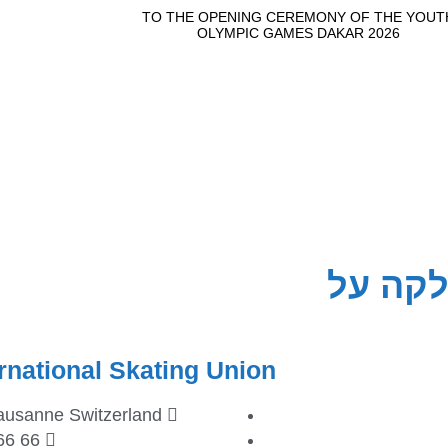
קה על
ernational Skating Union
ausanne Switzerland
66 66