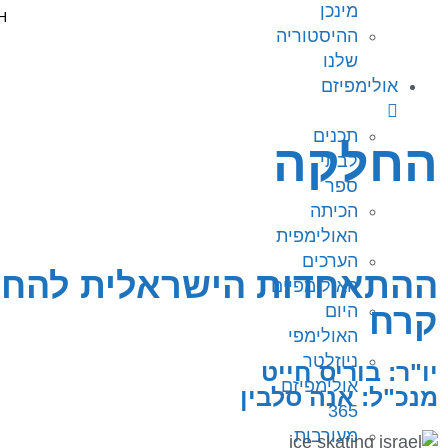
מינכן
ההיסטוריה
שלנו
אולימפיזם
תכנים
החלקה
לבתי
ספר
הכיתה
האולימפית
הערכים
ההתאחדות הישראלית להחל
האולימפיים
קרח
היום
האולימפי
ניוזלטר
יו"ר: בוריס חייט
אולימפיזם
מנכ"ל: אנה סלבין
365
מעורבות