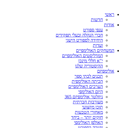
ראשי
חדשות
אודות
ענפי ספורט
חברי הנהלה ובעלי תפקידים
היחידה לספורט הישגי
ועדות
המשחקים האולימפיים
המדליסטים האולימפיים
י"א חללי מינכן
ההיסטוריה שלנו
אולימפיזם
תכנים לבתי ספר
הכיתה האולימפית
הערכים האולימפיים
היום האולימפי
ניוזלטר אולימפיזם 365
מעורבות חברתית
תוכן מקצועי
מאחורי הטבעות
חזקים יותר – ביחד
האולפן האולימפי
יושרה בספורט