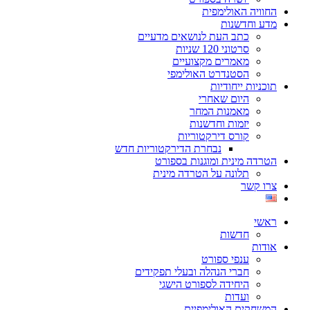
החוויה האולימפית
מדע וחדשנות
כתב העת לנושאים מדעיים
סרטוני 120 שניות
מאמרים מקצועיים
הסטנדרט האולימפי
תוכניות ייחודיות
היום שאחרי
מאמנות המחר
יזמות וחדשנות
קורס דירקטוריות
נבחרת הדירקטוריות חדש
הטרדה מינית ומוגנות בספורט
תלונה על הטרדה מינית
צרו קשר
ראשי
חדשות
אודות
ענפי ספורט
חברי הנהלה ובעלי תפקידים
היחידה לספורט הישגי
ועדות
המשחקים האולימפיים