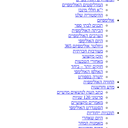
המדליסטים האולימפיים
י"א חללי מינכן
ההיסטוריה שלנו
אולימפיזם
תכנים לבתי ספר
הכיתה האולימפית
הערכים האולימפיים
היום האולימפי
ניוזלטר אולימפיזם 365
מעורבות חברתית
תוכן מקצועי
מאחורי הטבעות
חזקים יותר – ביחד
האולפן האולימפי
יושרה בספורט
החוויה האולימפית
מדע וחדשנות
כתב העת לנושאים מדעיים
סרטוני 120 שניות
מאמרים מקצועיים
הסטנדרט האולימפי
תוכניות ייחודיות
היום שאחרי
מאמנות המחר