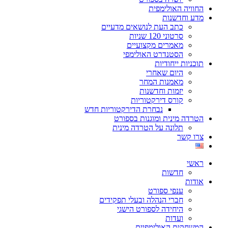
החוויה האולימפית
מדע וחדשנות
כתב העת לנושאים מדעיים
סרטוני 120 שניות
מאמרים מקצועיים
הסטנדרט האולימפי
תוכניות ייחודיות
היום שאחרי
מאמנות המחר
יזמות וחדשנות
קורס דירקטוריות
נבחרת הדירקטוריות חדש
הטרדה מינית ומוגנות בספורט
תלונה על הטרדה מינית
צרו קשר
ראשי
חדשות
אודות
ענפי ספורט
חברי הנהלה ובעלי תפקידים
היחידה לספורט הישגי
ועדות
המשחקים האולימפיים