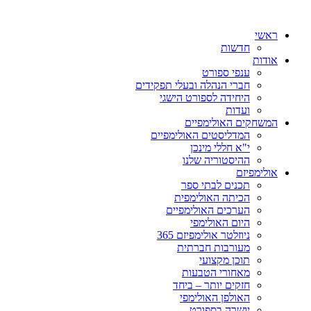
ראשי
חדשות
אודות
ענפי ספורט
חברי הנהלה ובעלי תפקידים
היחידה לספורט הישגי
ועדות
המשחקים האולימפיים
המדליסטים האולימפיים
י"א חללי מינכן
ההיסטוריה שלנו
אולימפיזם
תכנים לבתי ספר
הכיתה האולימפית
הערכים האולימפיים
היום האולימפי
ניוזלטר אולימפיזם 365
מעורבות חברתית
תוכן מקצועי
מאחורי הטבעות
חזקים יותר – ביחד
האולפן האולימפי
יושרה בספורט