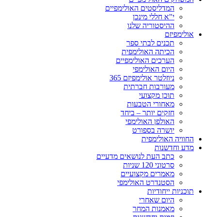
המדליסטים האולימפיים
י"א חללי מינכן
ההיסטוריה שלנו
אולימפיזם
תכנים לבתי ספר
הכיתה האולימפית
הערכים האולימפיים
היום האולימפי
ניוזלטר אולימפיזם 365
מעורבות חברתית
תוכן מקצועי
מאחורי הטבעות
חזקים יותר – ביחד
האולפן האולימפי
יושרה בספורט
החוויה האולימפית
מדע וחדשנות
כתב העת לנושאים מדעיים
סרטוני 120 שניות
מאמרים מקצועיים
הסטנדרט האולימפי
תוכניות ייחודיות
היום שאחרי
מאמנות המחר