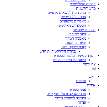
החוויה האולימפית
מדע וחדשנות
כתב העת לנושאים מדעיים
סרטוני 120 שניות
מאמרים מקצועיים
הסטנדרט האולימפי
תוכניות ייחודיות
היום שאחרי
מאמנות המחר
יזמות וחדשנות
קורס דירקטוריות
נבחרת הדירקטוריות חדש
הטרדה מינית ומוגנות בספורט
תלונה על הטרדה מינית
צרו קשר
ראשי
חדשות
אודות
ענפי ספורט
חברי הנהלה ובעלי תפקידים
היחידה לספורט הישגי
ועדות
המשחקים האולימפיים