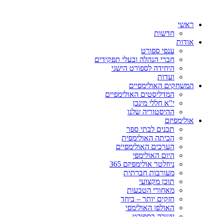
ראשי
חדשות
אודות
ענפי ספורט
חברי הנהלה ובעלי תפקידים
היחידה לספורט הישגי
ועדות
המשחקים האולימפיים
המדליסטים האולימפיים
י"א חללי מינכן
ההיסטוריה שלנו
אולימפיזם
תכנים לבתי ספר
הכיתה האולימפית
הערכים האולימפיים
היום האולימפי
ניוזלטר אולימפיזם 365
מעורבות חברתית
תוכן מקצועי
מאחורי הטבעות
חזקים יותר – ביחד
האולפן האולימפי
יושרה בספורט