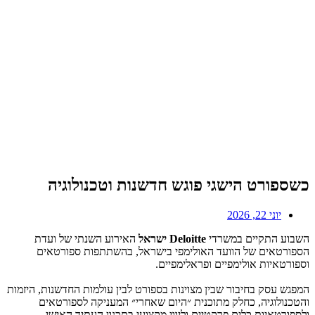
כשספורט הישגי פוגש חדשנות וטכנולוגיה
יוני 22, 2026
השבוע התקיים במשרדי
Deloitte
ישראל
האירוע השנתי של ועדת
הספורטאים של הוועד האולימפי בישראל, בהשתתפות ספורטאים
וספורטאיות אולימפיים ופראלימפיים.
המפגש עסק בחיבור שבין מצוינות בספורט לבין עולמות החדשנות, היזמות
והטכנולוגיה, כחלק מתוכנית ״היום שאחרי״ המעניקה לספורטאים
ולספורטאיות כלים פרקטיים וליווי מקצועי בתכנון העתיד האישי