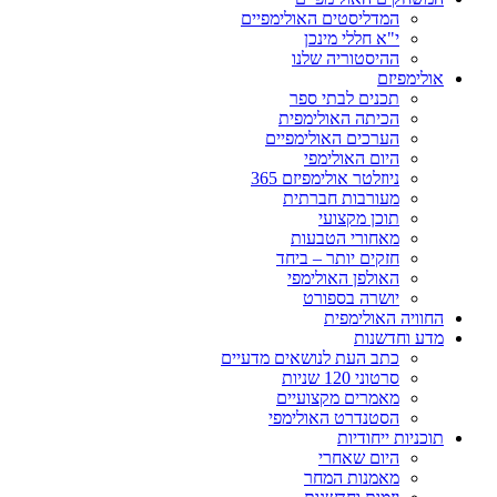
המדליסטים האולימפיים
י"א חללי מינכן
ההיסטוריה שלנו
אולימפיזם
תכנים לבתי ספר
הכיתה האולימפית
הערכים האולימפיים
היום האולימפי
ניוזלטר אולימפיזם 365
מעורבות חברתית
תוכן מקצועי
מאחורי הטבעות
חזקים יותר – ביחד
האולפן האולימפי
יושרה בספורט
החוויה האולימפית
מדע וחדשנות
כתב העת לנושאים מדעיים
סרטוני 120 שניות
מאמרים מקצועיים
הסטנדרט האולימפי
תוכניות ייחודיות
היום שאחרי
מאמנות המחר