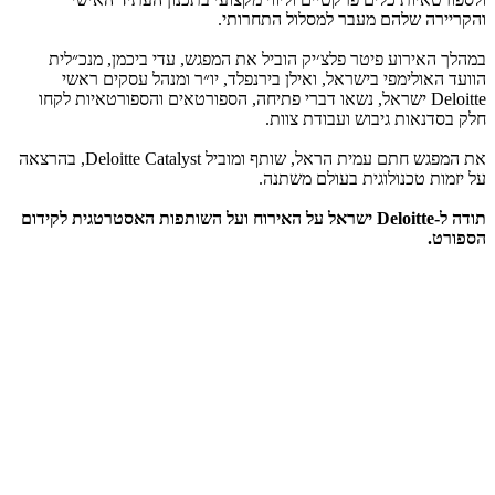
והקריירה שלהם מעבר למסלול התחרותי.
במהלך האירוע פיטר פלצ׳יק הוביל את המפגש, עדי ביכמן, מנכ״לית
הוועד האולימפי בישראל, ואילן בירנפלד, יו״ר ומנהל עסקים ראשי
Deloitte ישראל, נשאו דברי פתיחה, הספורטאים והספורטאיות לקחו
חלק בסדנאות גיבוש ועבודת צוות.
את המפגש חתם עמית הראל, שותף ומוביל Deloitte Catalyst, בהרצאה
על יזמות טכנולוגית בעולם משתנה.
תודה ל-Deloitte ישראל על האירוח ועל השותפות האסטרטגית לקידום
הספורט.