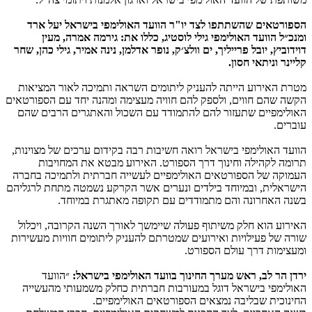
הספורטאים שהשתתפו לצד יו"ר הוועד האולימפי בישראל יעל ארד
ומנכ״ל הוועד האולימפי גילי לוסטיג, כללו את: גירמה אמרה, מעין
דוידוביץ, יובל פרייליך, ים וולצ׳ק, נופר אדלמן, נינה אמיר, גילי כהן, שחר
קליינר וניתאי חסון.
מטרת האירוע הייתה להעניק ליתומים השראה ותמיכה לאור המציאות
הקשה שהם חווים, ולספק להם חוויה מעצימה ומהנה יחד עם הספורטאים
האולימפיים שתעזור להם להתמודד עם השכול והאתגרים הרבים שהם
עוברים.
הוועד האולימפי בישראל רואה חשיבות רבה בקידום ערכים של מצוינות,
תרומה לקהילה וחינוך דרך הספורט. האירוע מבטא את המחויבות
העמוקה של הספורטאים האולימפיים לעשייה חברתית ולתמיכה בחברה
הישראלית, ובמיוחד בילדים ונערים אשר הקרקע נשמטה מתחת לרגליהם
בשנה האחרונה והם מתמודדים עם תקופה מאתגרת במיוחד.
האירוע הוא חלק משיתוף פעולה שיימשך לאורך השנה הקרובה, ויכלול
שורה של פעילויות ואירועים שמטרתם להעניק ליתומים חוויות מעשירות
ומעצימות דרך עולם הספורט.
ירדן הר לב, ראש מערך החינוך בוועד האולימפי בישראל:
״הוועד
האולימפי בישראל דוגל במעורבות חברתית כחלק משמעותי מהעשייה
החינוכית שבליבה נמצאים הספורטאים האולימפיים.