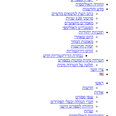
החוויה האולימפית
מדע וחדשנות
כתב העת לנושאים מדעיים
סרטוני 120 שניות
מאמרים מקצועיים
הסטנדרט האולימפי
תוכניות ייחודיות
היום שאחרי
מאמנות המחר
יזמות וחדשנות
קורס דירקטוריות
נבחרת הדירקטוריות חדש
הטרדה מינית ומוגנות בספורט
תלונה על הטרדה מינית
צרו קשר
ראשי
חדשות
אודות
ענפי ספורט
חברי הנהלה ובעלי תפקידים
היחידה לספורט הישגי
ועדות
המשחקים האולימפיים