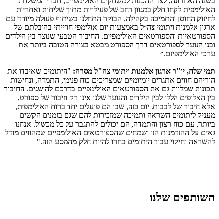
בשנה האחרונה, לצד ההכנות למשחקים האולימפיים, חברי המשלחת
האולימפית לקחו חלק במגוון רחב של פעילויות מתוך שליחות ואחריות
לחיזוק החוסן והתמיכה בקהילה. הבוקר התחלנו בשיתוף פעולה מיוחד עם
ארגון אלמנות ויתומי צה״ל באמצעות יום אולימפי חווייתי בהובלתם של
הספורטאיות והספורטאים האולימפיים. החיבור הטבעי שנוצר בין הילדים
ובני הנוער לספורטאים דרך הספורט מבטא בצורה הטובה ביותר את
ערכי האולימפיזם.״
תמי שלח, יו"ר ארגון אלמנות ויתומי צה"ל מסרה:
"היתומים שאיבדו את
הוריהם חווים אתגרים יומיומיים שמצריכים כוח פנימי, התמדה, ונחישות –
תכונות שמלוות גם את הספורטאים האולימפיים בדרכם להישגים. החיבור
בין האלופים הללו לבין הילדים והנוער שלנו אינו רק חיבור של ספורט,
אלא חיבור של לבבות. יום כזה, שבו הם פועלים יחד ברוח האולימפית,
מעניק ליתומים השראה ותמיכה שמזכירות להם שגם בזמנים הקשים
ביותר, עם כוח רצון והתמדה, הם יכולים להתגבר על כל מכשול. אנחנו
גאים על ההזדמנות הזו ושמחים שהספורטאים האולימפיים שמהווים מודל
להשראה וחיקוי עבור היתומים בחרו להיות חלק מהמסע הזה."
השותפים שלנו