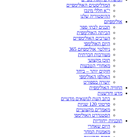
המדליסטים האולימפיים
י"א חללי מינכן
ההיסטוריה שלנו
אולימפיזם
תכנים לבתי ספר
הכיתה האולימפית
הערכים האולימפיים
היום האולימפי
ניוזלטר אולימפיזם 365
מעורבות חברתית
תוכן מקצועי
מאחורי הטבעות
חזקים יותר – ביחד
האולפן האולימפי
יושרה בספורט
החוויה האולימפית
מדע וחדשנות
כתב העת לנושאים מדעיים
סרטוני 120 שניות
מאמרים מקצועיים
הסטנדרט האולימפי
תוכניות ייחודיות
היום שאחרי
מאמנות המחר