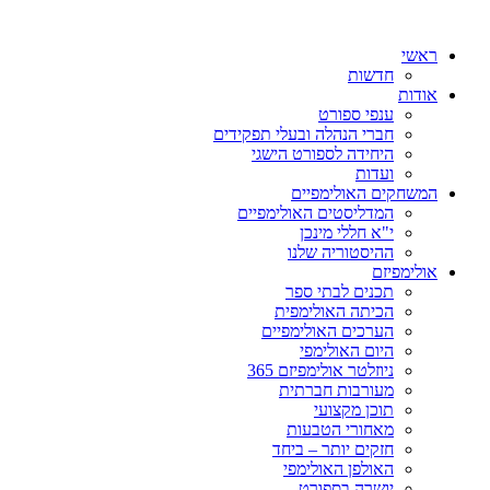
ראשי
חדשות
אודות
ענפי ספורט
חברי הנהלה ובעלי תפקידים
היחידה לספורט הישגי
ועדות
המשחקים האולימפיים
המדליסטים האולימפיים
י"א חללי מינכן
ההיסטוריה שלנו
אולימפיזם
תכנים לבתי ספר
הכיתה האולימפית
הערכים האולימפיים
היום האולימפי
ניוזלטר אולימפיזם 365
מעורבות חברתית
תוכן מקצועי
מאחורי הטבעות
חזקים יותר – ביחד
האולפן האולימפי
יושרה בספורט