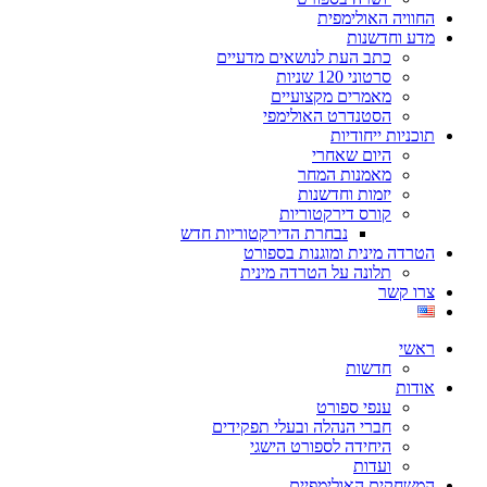
החוויה האולימפית
מדע וחדשנות
כתב העת לנושאים מדעיים
סרטוני 120 שניות
מאמרים מקצועיים
הסטנדרט האולימפי
תוכניות ייחודיות
היום שאחרי
מאמנות המחר
יזמות וחדשנות
קורס דירקטוריות
נבחרת הדירקטוריות חדש
הטרדה מינית ומוגנות בספורט
תלונה על הטרדה מינית
צרו קשר
ראשי
חדשות
אודות
ענפי ספורט
חברי הנהלה ובעלי תפקידים
היחידה לספורט הישגי
ועדות
המשחקים האולימפיים