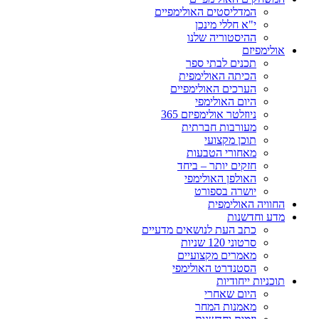
המדליסטים האולימפיים
י"א חללי מינכן
ההיסטוריה שלנו
אולימפיזם
תכנים לבתי ספר
הכיתה האולימפית
הערכים האולימפיים
היום האולימפי
ניוזלטר אולימפיזם 365
מעורבות חברתית
תוכן מקצועי
מאחורי הטבעות
חזקים יותר – ביחד
האולפן האולימפי
יושרה בספורט
החוויה האולימפית
מדע וחדשנות
כתב העת לנושאים מדעיים
סרטוני 120 שניות
מאמרים מקצועיים
הסטנדרט האולימפי
תוכניות ייחודיות
היום שאחרי
מאמנות המחר