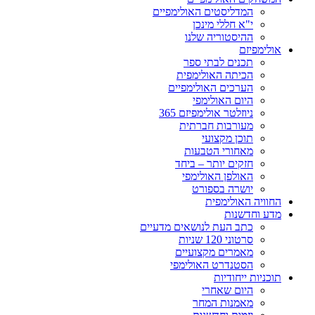
המדליסטים האולימפיים
י"א חללי מינכן
ההיסטוריה שלנו
אולימפיזם
תכנים לבתי ספר
הכיתה האולימפית
הערכים האולימפיים
היום האולימפי
ניוזלטר אולימפיזם 365
מעורבות חברתית
תוכן מקצועי
מאחורי הטבעות
חזקים יותר – ביחד
האולפן האולימפי
יושרה בספורט
החוויה האולימפית
מדע וחדשנות
כתב העת לנושאים מדעיים
סרטוני 120 שניות
מאמרים מקצועיים
הסטנדרט האולימפי
תוכניות ייחודיות
היום שאחרי
מאמנות המחר