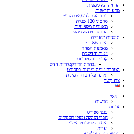
החוויה האולימפית
מדע וחדשנות
כתב העת לנושאים מדעיים
סרטוני 120 שניות
מאמרים מקצועיים
הסטנדרט האולימפי
תוכניות ייחודיות
היום שאחרי
מאמנות המחר
יזמות וחדשנות
קורס דירקטוריות
נבחרת הדירקטוריות חדש
הטרדה מינית ומוגנות בספורט
תלונה על הטרדה מינית
צרו קשר
ראשי
חדשות
אודות
ענפי ספורט
חברי הנהלה ובעלי תפקידים
היחידה לספורט הישגי
ועדות
המשחקים האולימפיים