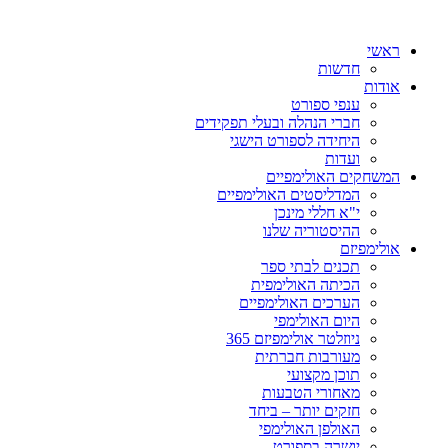
ראשי
חדשות
אודות
ענפי ספורט
חברי הנהלה ובעלי תפקידים
היחידה לספורט הישגי
ועדות
המשחקים האולימפיים
המדליסטים האולימפיים
י"א חללי מינכן
ההיסטוריה שלנו
אולימפיזם
תכנים לבתי ספר
הכיתה האולימפית
הערכים האולימפיים
היום האולימפי
ניוזלטר אולימפיזם 365
מעורבות חברתית
תוכן מקצועי
מאחורי הטבעות
חזקים יותר – ביחד
האולפן האולימפי
יושרה בספורט