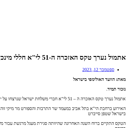
אתמול נערך טקס האזכרה ה-51 לי"א חללי מינכן
ספטמבר 12, 2023
מאת: הוועד האולימפי בישראל
נזכור תמיד
.
אתמול נערך טקס האזכרה ה – 51 לי"א חברי משלחת ישראל שנרצחו על ידי מחבלים במהלך המשחקים האולימפיים מינכן 1972.
האירוע ברחבת הי"א בתל אביב במעמד שר התרבות והספורט מר מיקי זוהר, יו
בישראל שטפן סייברט
הטקס התקיים ברוח השנה האחרונה שהיוותה סגירת מעגל מרגשת עבור משפחות הי"א אחרי 50 שנה שכללה את חשיפת האנדרטה במינכן, הה