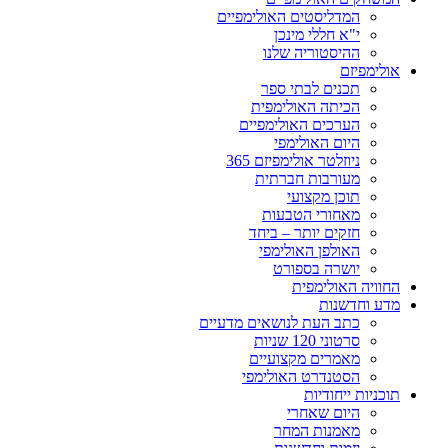
המדליסטים האולימפיים
י"א חללי מינכן
ההיסטוריה שלנו
אולימפיזם
תכנים לבתי ספר
הכיתה האולימפית
הערכים האולימפיים
היום האולימפי
ניוזלטר אולימפיזם 365
מעורבות חברתית
תוכן מקצועי
מאחורי הטבעות
חזקים יותר – ביחד
האולפן האולימפי
יושרה בספורט
החוויה האולימפית
מדע וחדשנות
כתב העת לנושאים מדעיים
סרטוני 120 שניות
מאמרים מקצועיים
הסטנדרט האולימפי
תוכניות ייחודיות
היום שאחרי
מאמנות המחר