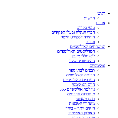
ראשי
חדשות
אודות
ענפי ספורט
חברי הנהלה ובעלי תפקידים
היחידה לספורט הישגי
ועדות
המשחקים האולימפיים
המדליסטים האולימפיים
י"א חללי מינכן
ההיסטוריה שלנו
אולימפיזם
תכנים לבתי ספר
הכיתה האולימפית
הערכים האולימפיים
היום האולימפי
ניוזלטר אולימפיזם 365
מעורבות חברתית
תוכן מקצועי
מאחורי הטבעות
חזקים יותר – ביחד
האולפן האולימפי
יושרה בספורט