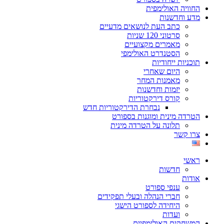
החוויה האולימפית
מדע וחדשנות
כתב העת לנושאים מדעיים
סרטוני 120 שניות
מאמרים מקצועיים
הסטנדרט האולימפי
תוכניות ייחודיות
היום שאחרי
מאמנות המחר
יזמות וחדשנות
קורס דירקטוריות
נבחרת הדירקטוריות חדש
הטרדה מינית ומוגנות בספורט
תלונה על הטרדה מינית
צרו קשר
ראשי
חדשות
אודות
ענפי ספורט
חברי הנהלה ובעלי תפקידים
היחידה לספורט הישגי
ועדות
המשחקים האולימפיים