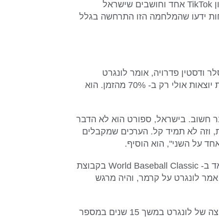
רושם מוטעה מהרשתות החברתיות. "יש כאלה שרואים סרטון TikTok אחד וחושבים שישראל
ות ידעו שהמלחמה הזו התרחשה בגלל
ר ודסטין פדרויה, אומר לונגרט
שחשוב ללמד צעירים שלפעמים הם ייכשלו ושחבטות גדולות יוצאות אולי רק ב- 70% מהזמן. הוא
ר חשוב. בישראל, ספורט הוא לא הדבר
ת, וזה לא תמיד קל. הערכים שמקבלים
ד על השני", הוא הוסיף.
לונגרט משבח את חברו הטוב דין קרמר המשחק ומצליח מאד ב- World Baseball Classic בקבוצת
אמר לונגרט על קרמר, והיה מרגש
שלמה ליפץ יליד ישראל המתגורר בניו יורק, היה חברו לקבוצה של לונגרט במשך 15 שנים במספר