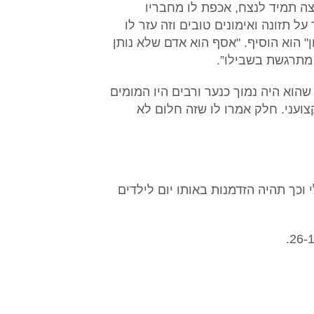
שחקן נשמה", אמר ליפץ ל-JNS. "הוא רוצה תמיד לנצח, אכפת לו מחבריו
ל תזונה ואימונים טובים וזה עזר לו
 הוא הוסיף. "אסף הוא אדם שלא נותן
מתרגשת בשבילו”.
 1 אינץ', לונגרט מספר שהוא היה נמוך כנער ורבים היו המומים
עני. חלק אמרו לו שזה חלום לא
כננים לחגוג את יום המורשת היהודית ב-7 ביולי וכך תהיה הזדמנות באותו יום לילדים