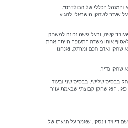
יא והמנהל הכללי של הבולדרס".
ים של הקבוצה הודה לנציב הליגה מייק לולר (R-N.Y) על שעזר לשחקן הישראלי להגיע
עובד קשה, ובעל גישה נכונה למשחק.
חלט מחזק את ההתקפה שלנו", אמר ריילי ל-JNS. "לאסוף אותו משדה התעופה הייתה אחת
וא הוסיף. "אסף הוא שחקן ואדם חכם ומרתק, ואנחנו
חק בבסיס שלישי, בבסיס שני ובעוד
כאן. הוא שחקן קבוצתי שבאמת עוזר
ם דיוויד וינסקי, שאמר על הגעתו של