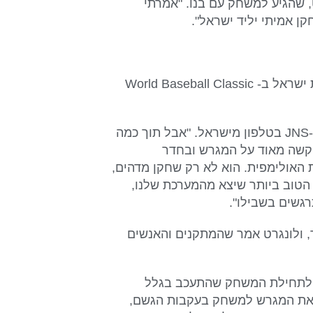
, שהגיע למשחק עם בנו. "אמרתי
ן אמיתי יליד ישראל".
פיטר קורץ, מנכ"ל איגוד הבייסבול הישראלי ואדריכל נבחרת ישראל ב- World Baseball Classic
"כשילד ישראלי רוצה לשחק, אתה קצת סקפטי", הוא אמר ל-JNS בטלפון מישראל. "אבל תוך כמה
 קשה מאוד על המגרש ובחדר
 האולימפית. הוא לא רק שחקן מדהים,
הטוב ביותר שיצא מהמערכת שלנו,
גשים בשבילו".
 ולונגרט אמר שהמתקנים והאנשים
תר מ-6,000 איש, ורובם חיכו לתחילת המשחק שהתעכב בגלל
ר את המגרש למשחק בעקבות הגשם,