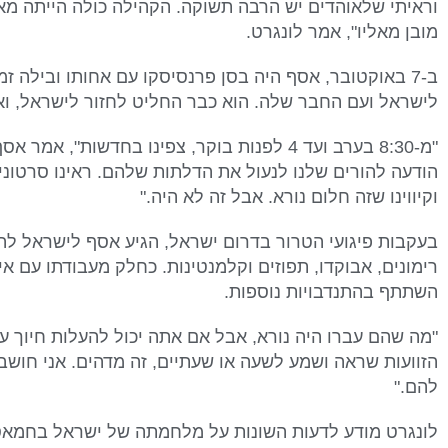
וראיתי שלאוהדים יש הרבה תשוקה. הקהילה כולה הייתה מאו
מובן מאליו", אמר לונגרט.
ב-7 באוקטובר, אסף היה בסן פרנסיסקו עם אחותו ובילה
לישראל ועם החבר שלה. הוא כבר החליט לחזור לישראל, וא
"מ-8:30 בערב ועד 4 לפנות בוקר, צפינו בחדשות",
הודעה להורים שלנו לנעול את הדלתות שלהם. ראינו סרטונ
וקיווינו שזה חלום נורא. אבל זה לא היה."
בעקבות פיגועי הטרור בדרום ישראל, הגיע אסף לישראל ל
רימונים, אבוקדו, תפוזים וקלמנטינות. כחלק מעבודתו עם אי
השתתף בהתנדבויות נוספות.
"מה שהם עברו היה נורא, אבל אם אתה יכול להעלות חיוך על
הזוועות שראה ושמע לשעה או שעתיים, זה מדהים. אני חושב 
להם."
לונגרט מודע לדעות השונות על מלחמתה של ישראל בחמאס