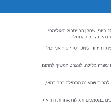
בהופעת הבכורה הביתית שלו בקבוצת הניו יורק בולדרס ב-20 ביוני, שחקן הבייסבול האולימפי
"זה מדהים להיות כאן. חיכיתי לזה המון זמן", אמר לונגרט לעיתון היהודי JNS. "סוף סוף אני יכול
עשרה בלילה, לונגרט המשיך לחתום
. למרות שהעונה התחילה כבר במאי,
י עיכובים במסמכים ותקלות אחרות דחו את