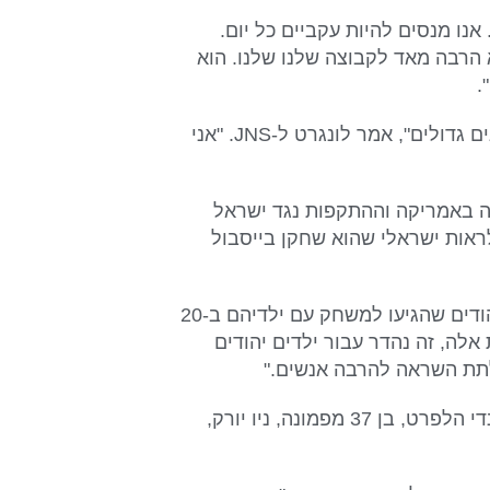
אנו מנסים להיות עקביים כל יום.
א הרבה מאד לקבוצה שלנו שלנו. הוא
.
"זו הייתה קבוצה במקום הראשון גם בלעדיי ויש הרבה שחקנים גדולים", אמר לונגרט ל-JNS. "אני
ה באמריקה וההתקפות נגד ישראל
ראות ישראלי שהוא שחקן בייסבול
דייוויד לנדמן בן 44, מפיירלון, ניו ג'רזי, היה אחד ההורים היהודים שהגיעו למשחק עם ילדיהם ב-20
אלה, זה נהדר עבור ילדים יהודים
 לתת השראה להרבה אנשים."
כשעמד בתור לקנות אוכל מדוכן של אוכל כשר באצטדיון, מנדי הלפרט, בן 37 מפמונה, ניו יורק,