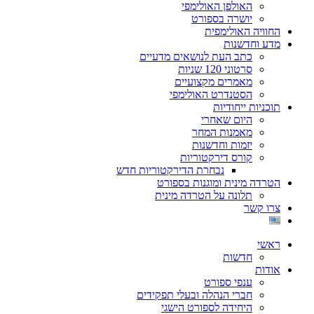
האולפן האולימפי
יושרה בספורט
החוויה האולימפית
מדע וחדשנות
כתב העת לנושאים מדעיים
סרטוני 120 שניות
מאמרים מקצועיים
הסטנדרט האולימפי
תוכניות ייחודיות
היום שאחרי
מאמנות המחר
יזמות וחדשנות
קורס דירקטוריות
נבחרת הדירקטוריות חדש
הטרדה מינית ומוגנות בספורט
תלונה על הטרדה מינית
צרו קשר
ראשי
חדשות
אודות
ענפי ספורט
חברי הנהלה ובעלי תפקידים
היחידה לספורט הישגי