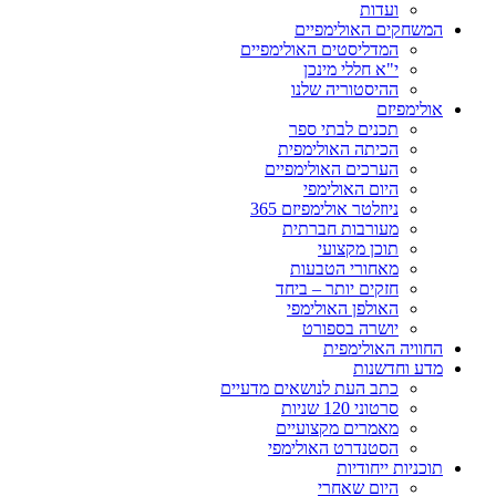
ועדות
המשחקים האולימפיים
המדליסטים האולימפיים
י"א חללי מינכן
ההיסטוריה שלנו
אולימפיזם
תכנים לבתי ספר
הכיתה האולימפית
הערכים האולימפיים
היום האולימפי
ניוזלטר אולימפיזם 365
מעורבות חברתית
תוכן מקצועי
מאחורי הטבעות
חזקים יותר – ביחד
האולפן האולימפי
יושרה בספורט
החוויה האולימפית
מדע וחדשנות
כתב העת לנושאים מדעיים
סרטוני 120 שניות
מאמרים מקצועיים
הסטנדרט האולימפי
תוכניות ייחודיות
היום שאחרי