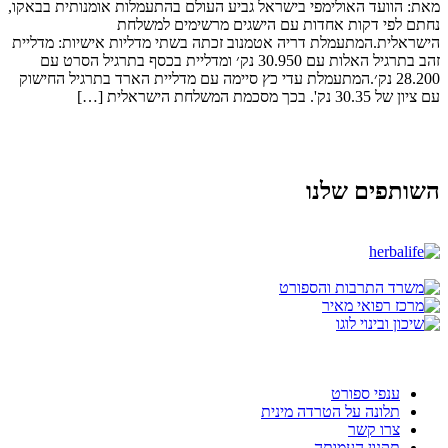
מאת: הוועד האולימפי בישראל גביע העולם בהתעמלות אומנותית בבאקו,
נחתם לפי דקות אחדות עם הישגים מרשימים למשלחת
הישראלית.המתעמלת דריה אטמנוב זכתה בשתי מדליות אישיות: מדליית
זהב בתרגיל האלות עם 30.950 נק׳ ומדליית בכסף בתרגיל הסרט עם
28.200 נק׳.המתעמלת עדי כץ סיימה עם מדליית הארד בתרגיל החישוק
עם ציון של 30.35 נק'. בכך מסכמת המשלחת הישראלית […]
השותפים שלנו
ענפי ספורט
תלונה על הטרדה מינית
צרו קשר
תקנון העמותה