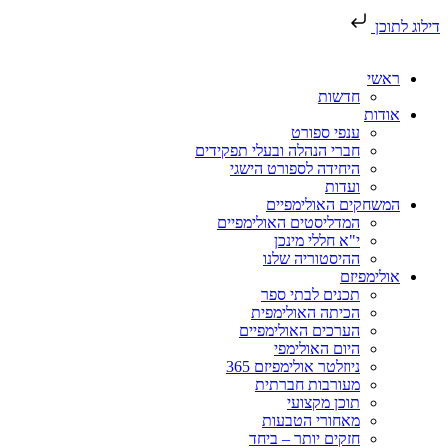
דילוג לתוכן
ראשי
חדשות
אודות
ענפי ספורט
חברי הנהלה ובעלי תפקידים
היחידה לספורט הישגי
ועדות
המשחקים האולימפיים
המדליסטים האולימפיים
י"א חללי מינכן
ההיסטוריה שלנו
אולימפיזם
תכנים לבתי ספר
הכיתה האולימפית
הערכים האולימפיים
היום האולימפי
ניוזלטר אולימפיזם 365
מעורבות חברתית
תוכן מקצועי
מאחורי הטבעות
חזקים יותר – ביחד